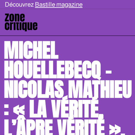
Découvrez
Bastille magazine
MICHEL
HOUELLEBECQ –
NICOLAS MATHIEU
: « LA VÉRITÉ,
L’ÂPRE VÉRITÉ ».