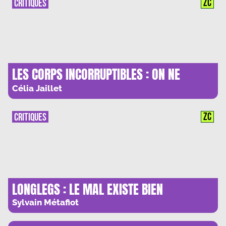
ZC
CRITIQUES
LES CORPS INCORRUPTIBLES : ON NE
POURRA PAS FAIRE POUSSER UN ARBRE
Célia Jaillet
SUR VOTRE CORPS
ZC
CRITIQUES
LONGLEGS : LE MAL EXISTE BIEN
Sylvain Métafiot