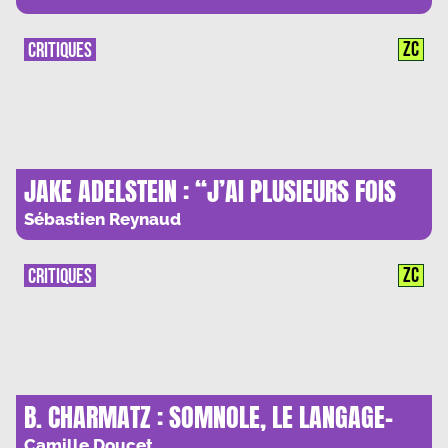
ZC
CRITIQUES
JAKE ADELSTEIN : “J’AI PLUSIEURS FOIS
VERITABLEMENT CRAINT POUR MA VIE”
Sébastien Reynaud
ZC
CRITIQUES
B. CHARMATZ : SOMNOLE, LE LANGAGE-
IMAGE DU SOMMEIL
Camille Doucet