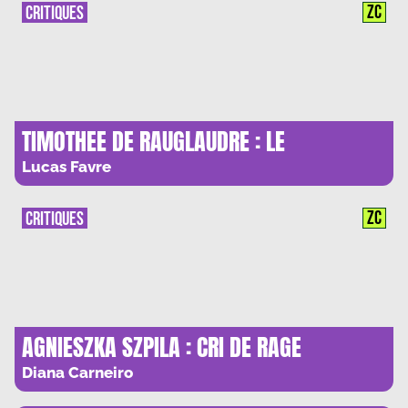
ZC
CRITIQUES
TIMOTHEE DE RAUGLAUDRE : LE
CHRISTIANISME COMME ANTICAPITALISME
Lucas Favre
D’ELITE
ZC
CRITIQUES
AGNIESZKA SZPILA : CRI DE RAGE
FEMINISTE ET ECOLOGIQUE
Diana Carneiro