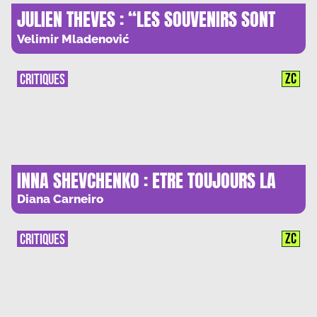
JULIEN THEVES : “LES SOUVENIRS SONT
UNE RECONSTRUCTION, UNE
Velimir Mladenović
TRANSFIGURATION”
ZC
CRITIQUES
INNA SHEVCHENKO : ETRE TOUJOURS LA
Diana Carneiro
ZC
CRITIQUES