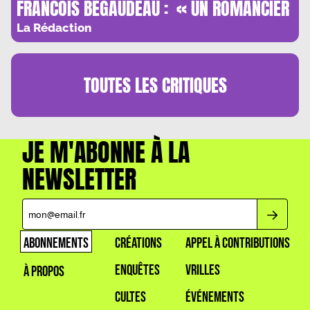
FRANCOIS BEGAUDEAU : « UN ROMANCIER
DOIT AVOIR POUR RELIGION LA JUSTESSE,
La Rédaction
LE REEL ET LA COMPLEXITE »
TOUTES LES
CRITIQUES
JE M'ABONNE À LA
NEWSLETTER
ABONNEMENTS
CRÉATIONS
APPEL À CONTRIBUTIONS
ENQUÊTES
VRILLES
À PROPOS
CULTES
ÉVÉNEMENTS