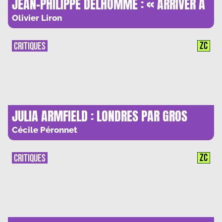
JEAN-PHILIPPE DELHOMME : « ARRIVER A
CE QUE CHAQUE PEINTURE IRRADIE SA
Olivier Liron
PROPRE SPECIFICITE »
ZC
CRITIQUES
JULIA ARMFIELD : LONDRES PAR GROS
TEMPS
Cécile Péronnet
ZC
CRITIQUES