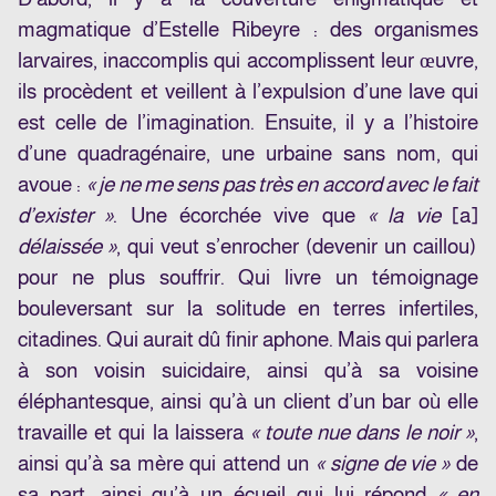
magmatique d’Estelle Ribeyre : des organismes
larvaires, inaccomplis qui accomplissent leur œuvre,
ils procèdent et veillent à l’expulsion d’une lave qui
est celle de l’imagination. Ensuite, il y a l’histoire
d’une quadragénaire, une urbaine sans nom, qui
avoue :
« je ne me sens pas très en accord avec le fait
d’exister »
. Une écorchée vive que
« la vie
[a]
délaissée »
, qui veut s’enrocher (devenir un caillou)
pour ne plus souffrir. Qui livre un témoignage
bouleversant sur la solitude en terres infertiles,
citadines. Qui aurait dû finir aphone. Mais qui parlera
à son voisin suicidaire, ainsi qu’à sa voisine
éléphantesque, ainsi qu’à un client d’un bar où elle
travaille et qui la laissera
« toute nue dans le noir »
,
ainsi qu’à sa mère qui attend un
« signe de vie »
de
sa part, ainsi qu’à un écueil qui lui répond
« en