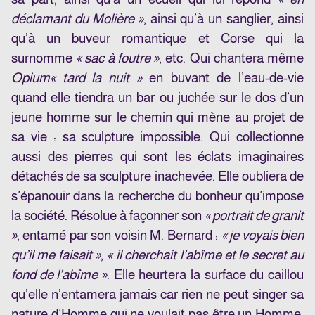
déclamant du Molière »
, ainsi qu’à un sanglier, ainsi
qu’à un buveur romantique et Corse qui la
surnomme
« sac à foutre »
, etc. Qui chantera même
Opium
« tard la nuit »
en buvant de l’eau-de-vie
quand elle tiendra un bar ou juchée sur le dos d’un
jeune homme sur le chemin qui mène au projet de
sa vie : sa sculpture impossible. Qui collectionne
aussi des pierres qui sont les éclats imaginaires
détachés de sa sculpture inachevée. Elle oubliera de
s’épanouir dans la recherche du bonheur qu’impose
la société. Résolue à façonner son
« portrait de granit
»
, entamé par son voisin M. Bernard :
« je voyais bien
qu’il me faisait »
,
« il cherchait l’abîme et le secret au
fond de l’abîme »
. Elle heurtera la surface du caillou
qu’elle n’entamera jamais car rien ne peut singer sa
nature d’Homme qui ne voulait pas être un Homme.