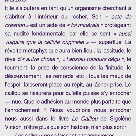
Elle s’ajoutera en tant qu’un organisme cherchant à
s’abriter à l’intérieur du rocher. Son
« acte de
création »
est un acte de
« foi minérale »
protégeant
sa nudité fondamentale, car elle se sent
« aussi
vulgaire que la cellule originelle »
— superflue. La
révolte métaphysique aura bien lieu : la lassitude, le
rêve d’
« autre chose »
,
« l’absolu toujours déçu »
, le
tourment, la prise de conscience de la finitude, le
désœuvrement, les remords, etc ; tous les maux de
l’espoir laisseront place au répit, au lâcher-prise. Le
caillou se fissurera pour qu’elle puisse s’y enrocher
— nue. Quelle adhésion au monde plus parfaite que
l’enrochement ? Nous voudrions nous enrocher
nous aussi dans le livre
Le Caillou
de Sigolène
Vinson, n’être plus que son histoire, n’en plus sortir.
« — Les cailloux ne se laissent pas apprivoiser