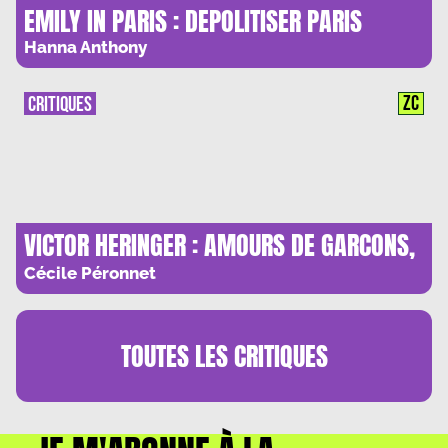
EMILY IN PARIS : DEPOLITISER PARIS
Hanna Anthony
ZC
CRITIQUES
VICTOR HERINGER : AMOURS DE GARCONS,
HAINES D’ADULTES – OU PEUT-ETRE EST-CE
Cécile Péronnet
L’INVERSE
TOUTES LES
CRITIQUES