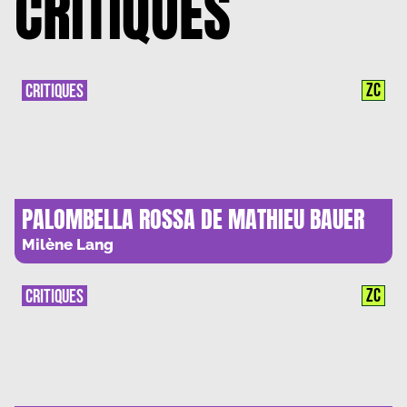
CRITIQUES
ZC
CRITIQUES
PALOMBELLA ROSSA DE MATHIEU BAUER
ET SYLVAIN CARTIGNY : FLOTTER DANS LES
Milène Lang
EAUX TROUBLES DU LIBERALISME
CAPITALISTE
ZC
CRITIQUES