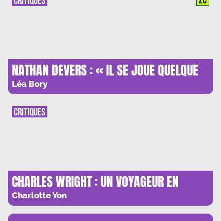
ZC
CRITIQUES
NATHAN DEVERS : « IL SE JOUE QUELQUE
CHOSE DANS LA MISANTHROPIE : LA
Léa Bory
MEFIANCE VIS-A-VIS DU COLLECTIF »
CRITIQUES
CHARLES WRIGHT : UN VOYAGEUR EN
QUETE D’INTERIORITE
Charlotte Yon