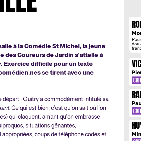
ILLE
RO
CA
Mo
UN
Pour
doul
salle à la Comédie St Michel, la jeune
fran
d’in
 des Coureurs de Jardin s’attelle à
pass
VI
perm
 Exercice difficile pour un texte
joua
Anna
s comédien.nes se tirent avec une
Pie
CRI
RA
 départ : Guitry a commodément intitulé sa
MI
Pau
mant.
Ce qui est bien, c’est qu’on sait où l’on
CRI
gifles) qui claquent, amant qu’on embrasse
HU
quiproquos, situations gênantes,
 appropriées, coups de téléphone codés et
Mi