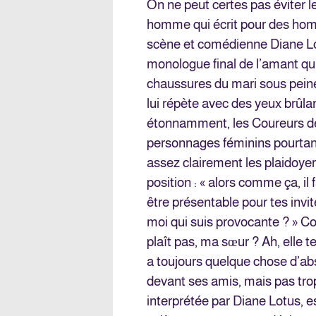
On ne peut certes pas éviter le
homme qui écrit pour des ho
scène et comédienne Diane Lot
monologue final de l’amant qui
chaussures du mari sous peine
lui répète avec des yeux brûlan
étonnamment, les Coureurs de
personnages féminins pourtan
assez clairement les plaidoyer
position : « alors comme ça, il
être présentable pour tes invit
moi qui suis provocante ? » Co
plaît pas, ma sœur ? Ah, elle t
a toujours quelque chose d’abs
devant ses amis, mais pas trop 
interprétée par Diane Lotus, e