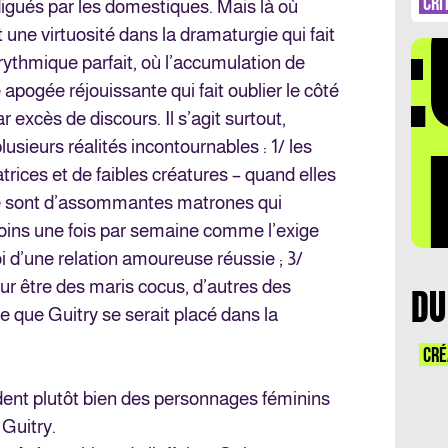
DÉ
CRI
igués par les domestiques. Mais là où
une virtuosité dans la dramaturgie qui fait
rythmique parfait, où l’accumulation de
pogée réjouissante qui fait oublier le côté
ar excès de discours. Il s’agit surtout,
LA 
lusieurs réalités incontournables : 1/ les
ices et de faibles créatures – quand elles
ce sont d’assommantes matrones qui
moins une fois par semaine comme l’exige
a loi d’une relation amoureuse réussie ; 3/
ur être des maris cocus, d’autres des
DU
 que Guitry se serait placé dans la
CRÉ
ent plutôt bien des personnages féminins
Guitry.