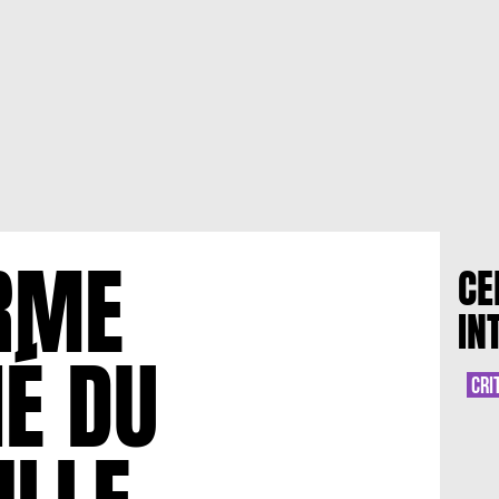
RME
CE
IN
É DU
CRI