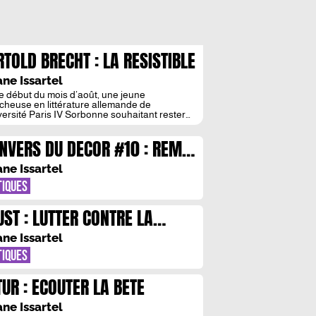
RTOLD BRECHT : LA RESISTIBLE
CENSION DE LA PANDEMIE
ane Issartel
e début du mois d’août, une jeune
cheuse en littérature allemande de
iversité Paris IV Sorbonne souhaitant rester
yme a transmis à notre comité de direction
anuscrit inachevé de Bertolt Brecht retrouvé
ENVERS DU DECOR #10 : REMI
ond d’une malle de la bibliothèque Hans-
er de Berlin. Nous sommes fiers d’en
IN & EMMANUELLE JAUFFRET
anscrire ici en exclusivité les premières pages
ane Issartel
TIQUES
UST : LUTTER CONTRE LA
MESURE
ane Issartel
TIQUES
TUR : ECOUTER LA BETE
ane Issartel