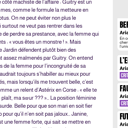
 côté machiste de l’affaire : Guitry est un
mmes, comme le formule la metteure en
us. On ne peut éviter non plus le
BE
 surtout ne veut pas rentrer dans les
AS
Ari
 de perdre sa prestance, avec la femme qui
En c
ts : « vous êtes un monstre ! ». Mais
cher
l’un
 Jardin défendent plutôt bien des
anon
un m
L’
t assez malmenés par Guitry. On entend
au f
Eisl
PR
s de la femme pour l’incongruité de sa
retr
Ari
[…]
 faudrait toujours s’habiller au mieux pour
CRI
és, mais lorsqu’ils me trouvent belle, c’est
FA
mme un relent d’Astérix en Corse : « elle te
DE
Ari
e plaît, ma sœur ??? »… La position féminine
CRI
urde. Belle pour que son mari en soit fier
FU
pour qu’il n’en soit pas jaloux… Janine,
st une femme forte, qui sait se mettre en
Ari