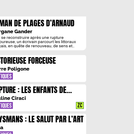
MAN DE PLAGES D’ARNAUD
THRINE : L’ECRITURE COMME
rgane Gander
 PHARE DANS LA NUIT
 se reconstruire après une rupture
oureuse, un écrivain parcourt les littoraux
çais, en quête de renouveau, de sens et
spiration. De la Grande Motte à Préfailles, en
ant par Bénerville et Arcachon, sa solitude
CTORIEUSE FORCEUSE
ettra des rencontres inattendues, chacune
nt un rôle singulier dans sa reconstruction.
 quitte Raphaël après vingt ans de vie […]
rre Poligone
TIQUES
PTURE : LES ENFANTS DE
NUIT
line Ciraci
ZC
TIQUES
YSMANS : LE SALUT PAR L’ART
na