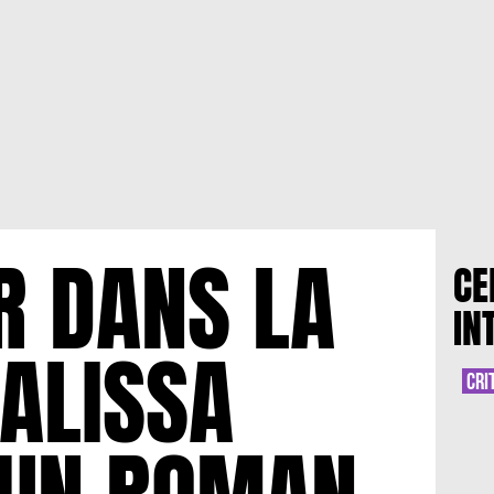
R DANS LA
CE
IN
’ALISSA
CRI