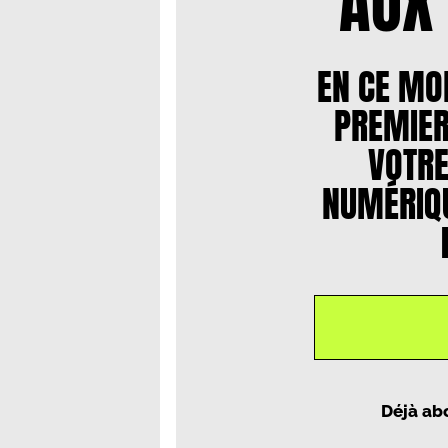
AUX
EN CE MO
PREMIER
VOTR
NUMÉRIQU
Un article par
Louisiane C. Do
Déjà ab