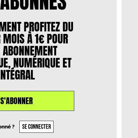
 ABONNÉS
MENT PROFITEZ DU
 MOIS À 1€ POUR
E ABONNEMENT
E, NUMÉRIQUE ET
INTÉGRAL
S'ABONNER
r
, le
12 août 2025
SE CONNECTER
onné ?