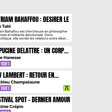
RIAM BAHAFFOU : DESIRER LE
NDE
s Tahi
am Bahaffou est chercheuse en philosophie
niste et militante décoloniale. Dans
litique, elle sonde les relations entre désir,
ir, écologie et politique. S’intéressant aux
s interespèces, l’autrice revendique une
PUCINE DELATTRE : UN CORPS
ective intersectionnelle afin de saisir les
ux environnementaux. L’éropolitique contre
TERNEL EN LUTTE
ésir-conquête du capitalisme La couverture
e Hanesse
ernier ouvrage de Myriam Bahaffou,
litique, attire le […]
TIQUES
V LAMBERT : RETOUR EN
FANCE
thieu Champalaune
ZC
TIQUES
STIVAL SPOT – DERNIER AMOUR
line Crépin