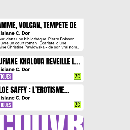
AMME, VOLCAN, TEMPETE DE
ERRE BOISSON : HISTOIRE D’UN
isiane C. Dor
STERE LITTERAIRE
our, dans une bibliothèque, Pierre Boisson
uvre un court roman : Écarlate, d’une
aine Christine Pawlowska – de son vrai nom
stine Kujawa. Caché en deuxième rangée, cet
ge, dont le titre et l’autrice ne lui évoquent
UFIANE KHALOUA REVEILLE LA
 attise sa curiosité. Alors qu’il lit, d’une traite,
e trouvaille, Pierre Boisson est conquis.
NERATION NAN NAN
isiane C. Dor
ZC
TIQUES
LOE SAFFY : L’EROTISME
MME VOCATION
isiane C. Dor
COUVRIR
ZC
TIQUES