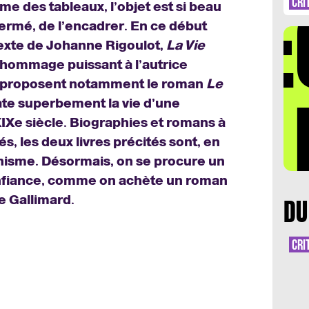
DÉ
CRI
e des tableaux, l’objet est si beau
fermé, de l’encadrer. En ce début
 texte de Johanne Rigoulot,
La Vie
 hommage puissant à l’autrice
ls proposent notamment le roman
Le
LA 
late superbement la vie d’une
IXe siècle. Biographies et romans à
s, les deux livres précités sont, en
nisme. Désormais, on se procure un
nfiance, comme on achète un roman
e Gallimard.
DU
CRI