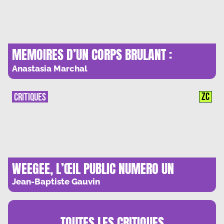
MEMOIRES D’UN CORPS BRULANT :
MIEVRES DESIRS
Anastasia Marchal
ZC
CRITIQUES
WEEGEE, L’ŒIL PUBLIC NUMERO UN
Jean-Baptiste Gauvin
TOUTES LES
CRITIQUES