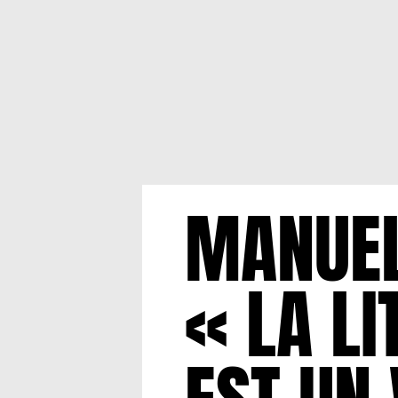
MANUEL
« LA L