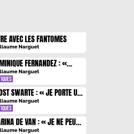
VRE AVEC LES FANTOMES
llaume Narguet
MINIQUE FERNANDEZ : «
AMOUR PUR EST TOUJOURS
llaume Narguet
INS VISIBLE QUE L’ETALAGE
TIQUES
S SENTIMENTS FAUX OU
OST SWARTE : « JE PORTE UN
CTICES »
RITABLE AMOUR AUX LIVRES »
llaume Narguet
TIQUES
RINA DE VAN : « JE NE PEUX
S ECRIRE SUR UN DROGUE QUI
llaume Narguet