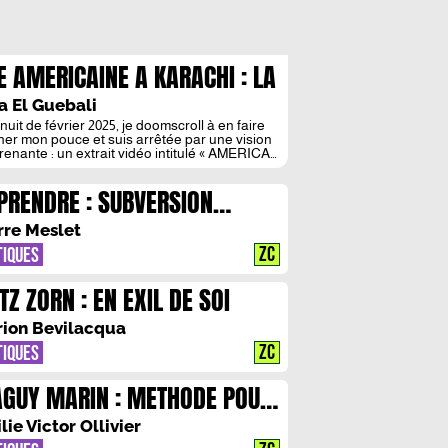
E AMERICAINE A KARACHI : LA
LLE POURSUITE D’ONIJAH
a El Guebali
nuit de février 2025, je doomscroll à en faire
ner mon pouce et suis arrêtée par une vision
renante : un extrait vidéo intitulé « AMERICAN
N IN PAKISTAN ». Ce qui m’intrigue n’est
e titre putassier, mais plutôt l’allure de la
PRENDRE : SUBVERSION
agoniste, tout particulièrement son
illage. Les traits de ses sourcils dessinés au
FANTINE
on sont […]
rre Meslet
ZC
TIQUES
TZ ZORN : EN EXIL DE SOI
ion Bevilacqua
ZC
TIQUES
GUY MARIN : METHODE POUR
RE L’URGENCE
lie Victor Ollivier