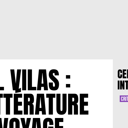
 VILAS :
CE
IN
ITTÉRATURE
CRI