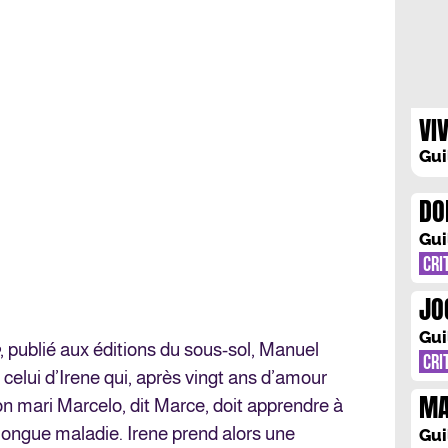
VI
Gui
DO
L’
Gui
MO
CRI
DE
JO
FA
VE
Gui
, publié aux éditions du sous-sol, Manuel
CRI
l, celui d’Irene qui, après vingt ans d’amour
MA
n mari Marcelo, dit Marce, doit apprendre à
PA
 longue maladie. Irene prend alors une
Gui