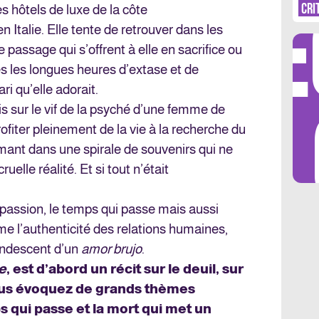
DÉ
N’
CRI
s hôtels de luxe de la côte
S’
Italie. Elle tente de retrouver dans les
passage qui s’offrent à elle en sacrifice ou
s les longues heures d’extase et de
i qu’elle adorait.
LES 
ris sur le vif de la psyché d’une femme de
ofiter pleinement de la vie à la recherche du
mant dans une spirale de souvenirs qui ne
uelle réalité. Et si tout n’était
la passion, le temps qui passe mais aussi
me l’authenticité des relations humaines,
candescent d’un
amor brujo
.
e
, est d’abord un récit sur le deuil, sur
Vous évoquez de grands thèmes
ps qui passe et la mort qui met un