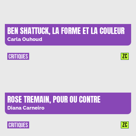
BEN SHATTUCK, LA FORME ET LA COULEUR
DES SONS : COMPOSER AVEC LA PERTE
Carla Ouhoud
ZC
CRITIQUES
ROSE TREMAIN, POUR OU CONTRE
TOUJOURS
Diana Carneiro
ZC
CRITIQUES