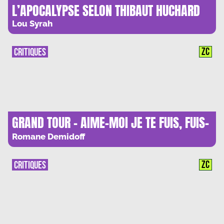
L’APOCALYPSE SELON THIBAUT HUCHARD
Lou Syrah
ZC
CRITIQUES
GRAND TOUR – AIME-MOI JE TE FUIS, FUIS-
MOI JE TE SUIS
Romane Demidoff
ZC
CRITIQUES