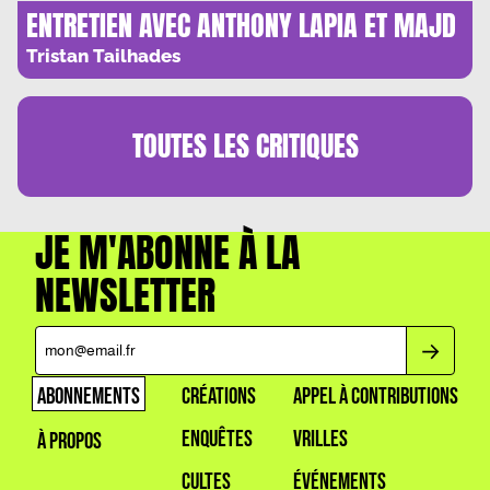
ENTRETIEN AVEC ANTHONY LAPIA ET MAJD
MASTOURA : « VENERE, C’EST LE MOT QUE
Tristan Tailhades
JE CHERCHAIS »
TOUTES LES
CRITIQUES
JE M'ABONNE À LA
NEWSLETTER
ABONNEMENTS
CRÉATIONS
APPEL À CONTRIBUTIONS
ENQUÊTES
VRILLES
À PROPOS
CULTES
ÉVÉNEMENTS