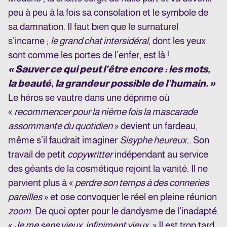
peu à peu à la fois sa consolation et le symbole de
sa damnation. Il faut bien que le surnaturel
s’incarne ;
le grand chat intersidéral
, dont les yeux
sont comme les portes de l’enfer, est là !
« Sauver ce qui peut l’être encore : les mots,
la beauté, la grandeur possible de l’humain. »
Le héros se vautre dans une déprime où
«
recommencer pour la nième fois la mascarade
assommante du quotidien
» devient un fardeau,
même s’il faudrait imaginer
Sisyphe heureux
… Son
travail de petit
copywritter
indépendant au service
des géants de la cosmétique rejoint la vanité. Il ne
parvient plus à «
perdre son temps à des conneries
pareilles
» et ose convoquer le réel en pleine réunion
zoom
. De quoi opter pour le dandysme de l’inadapté.
«
Je me sens vieux, infiniment vieux.
» Il est trop tard,