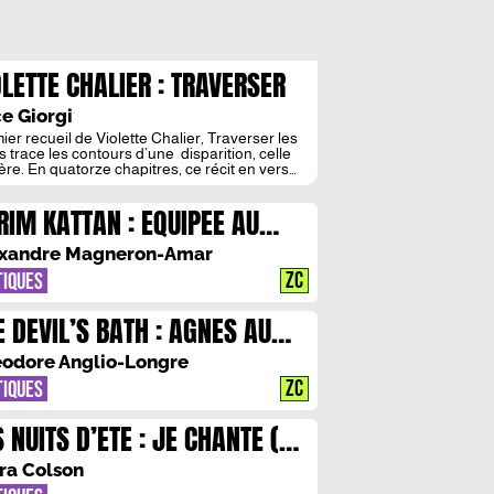
OLETTE CHALIER : TRAVERSER
 DEUIL
e Giorgi
ier recueil de Violette Chalier, Traverser les
s trace les contours d’une disparition, celle
ère. En quatorze chapitres, ce récit en vers
es déploie le portrait d’un homme rendu
ace par la maladie. Au creux du drame, la
RIM KATTAN : EQUIPEE AU
tion filiale se redéfinit comme une nouvelle
ntre : entre le père alité et la fille […]
YS DU MYTHE
xandre Magneron-Amar
ZC
TIQUES
E DEVIL’S BATH : AGNES AU
YS DES SONGES
odore Anglio-Longre
ZC
TIQUES
 NUITS D’ETE : JE CHANTE (ET
NSE) MA ROMANCE
ra Colson