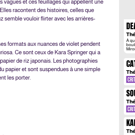
 vagues et ces feuillages qui appellent une
Elles racontent des histoires, celles que
ouz semble vouloir flirter avec les arrières-
DE
BO
Thé
CA
À qu
ses formats aux nuances de violet pendent
boui
Miro
riosa. Ce sont ceux de Kara Springer qui a
âges
pass
 papier de riz japonais. Les photographies
CA
anci
tran
 du papier et sont suspendues à une simple
L’
l’on 
Thé
ent les porter.
CRI
SO
RE
Thé
CRI
KA
Thé