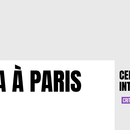
A À PARIS
CE
IN
CRI