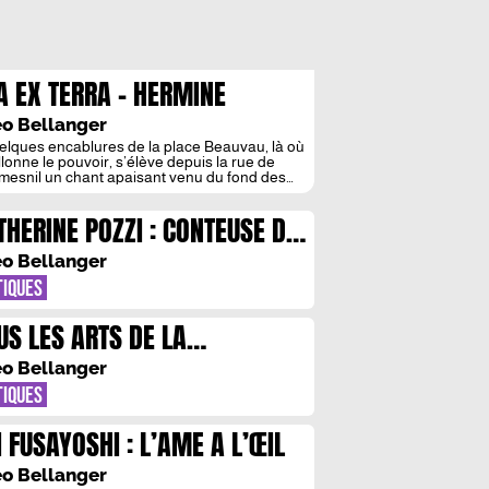
A EX TERRA – HERMINE
URDIN A LA GALERIE JULIE
o Bellanger
REDDA
elques encablures de la place Beauvau, là où
llonne le pouvoir, s’élève depuis la rue de
mesnil un chant apaisant venu du fond des
, celui de l’artiste Hermine Bourdin, démiurge
ionnée, qui ressuscite les déesses des temps
THERINE POZZI : CONTEUSE DE
ens dans la Galerie Julie Caredda,
sformée jusqu’au 7 octobre en un temple où
AME
vient […]
o Bellanger
TIQUES
US LES ARTS DE LA
PUBLIQUE
o Bellanger
TIQUES
I FUSAYOSHI : L’AME A L’ŒIL
o Bellanger