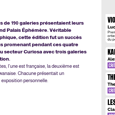
VI
us de 190 galeries présentaient leurs
LE
Luc
nd Palais Éphémère. Véritable
Prem
ortie
hique, cette édition fut un succès
du p
libr
 Nous promenant pendant ces quatre
loqu
KA
rela
au secteur Curiosa avec trois galeries
renco
PA
tion.
Ale
CRI
s, l’une est française, la deuxième est
ïwanaise. Chacune présentait un
TH
exposition personnelle.
PA
The
CRI
LES
DA
Cla