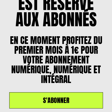
EST RÉSERVÉ
AUX ABONNÉS
EN CE MOMENT PROFITEZ DU
PREMIER MOIS À 1€ POUR
VOTRE ABONNEMENT
NUMÉRIQUE, NUMÉRIQUE ET
INTÉGRAL
S'ABONNER
Un article par
Jeanne Rivoire
, le
11 novembre 2025