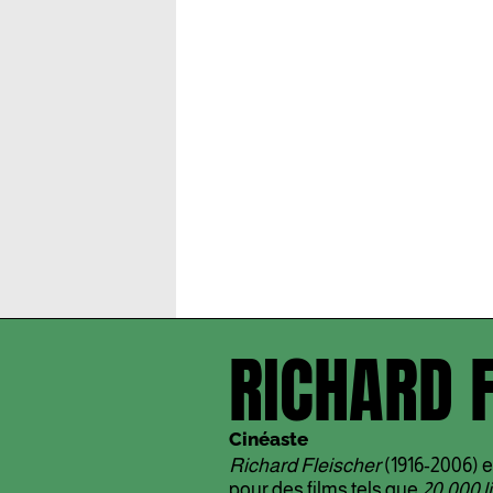
RICHARD 
Cinéaste
Richard Fleischer
(1916-2006) e
pour des films tels que
20,000 l