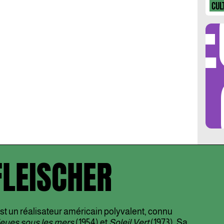
DÉ
CUL
LES 
FLEISCHER
st un réalisateur américain polyvalent, connu
ieues sous les mers
(1954) et
Soleil Vert
(1973). Sa