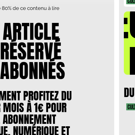
DÉ
CUL
te 80% de ce contenu à lire
 ARTICLE
LA 
 RÉSERVÉ
 ABONNÉS
DU
MENT PROFITEZ DU
 MOIS À 1€ POUR
CUL
E ABONNEMENT
E, NUMÉRIQUE ET