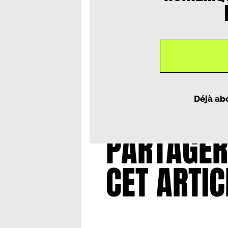
Un article par
Theodore Angl
Déjà ab
PARTAGER
CET ARTIC