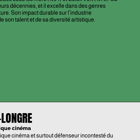
ieurs décennies, et il excelle dans des genres
nture. Son impact durable sur l’industrie
on talent et de sa diversité artistique.
-LONGRE
rique cinéma
rique cinéma et surtout défenseur incontesté du