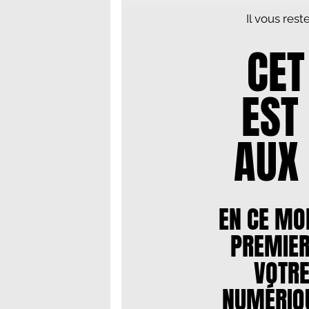
Il vous res
CET
EST
AUX
EN CE MO
PREMIER
VOTR
NUMÉRIQU