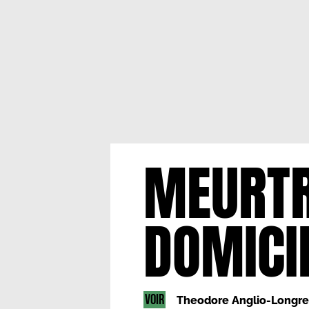
MEURTR
DOMICI
VOIR
Theodore Anglio-Longre