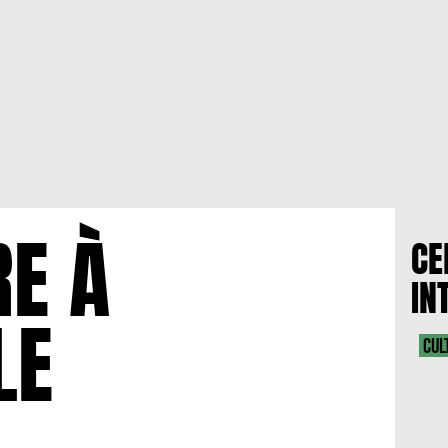
E À
CE
IN
LE
CUL