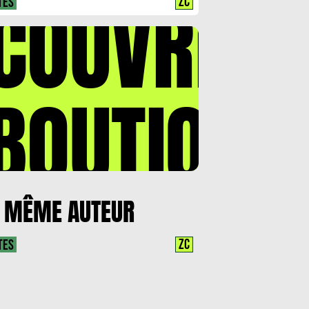
COUVREZ
ZC
TES
BOUTIQUE
 MÊME AUTEUR
ZC
TES