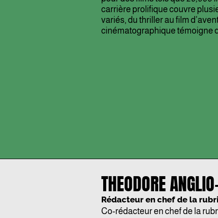
carrière prolifique couvre plus
variés, du thriller au film d’ave
cinématographique témoigne de s
THEODORE ANGLIO
Rédacteur en chef de la rub
Co-rédacteur en chef de la rub