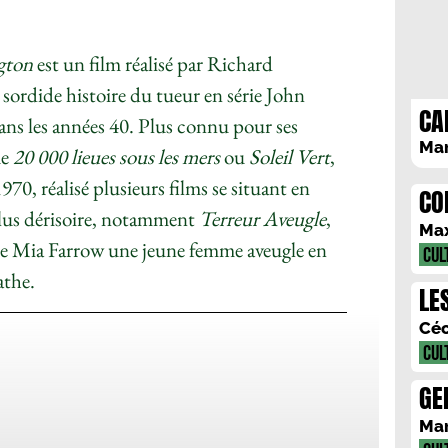
ngton
est un film réalisé par Richard
a sordide histoire du tueur en série John
CA
dans les années 40. Plus connu pour ses
Mar
ue
20 000 lieues sous les mers
ou
Soleil Vert
,
970, réalisé plusieurs films se situant en
CO
lus dérisoire, notamment
Terreur Aveugle
,
D’
Ma
 de Mia Farrow une jeune femme aveugle en
CUL
athe.
LE
AN
Céc
CUL
GE
Mar