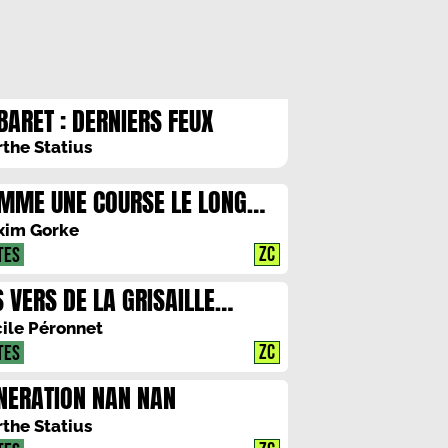
BARET : DERNIERS FEUX
the Statius
MME UNE COURSE LE LONG
UNE PLAGE DESERTE
xim Gorke
ZC
TES
S VERS DE LA GRISAILLE
GLAISE
ile Péronnet
ZC
TES
NERATION NAN NAN
the Statius