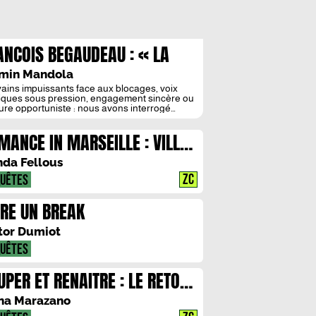
ANCOIS BEGAUDEAU : « LA
TTERATURE N’A PAS VOCATION
min Mandola
BLOQUER LE PAYS »
vains impuissants face aux blocages, voix
iques sous pression, engagement sincère ou
ure opportuniste : nous avons interrogé
çois Bégaudeau sur les illusions autour du
des auteurs dans les luttes sociales. Pour lui,
MANCE IN MARSEILLE : VILLE-
esponsabilité n’incombe pas à la « caste
raire» mais à toutes celles et ceux dont la voix
NDE, CORPS-RUINES
e dans l’espace public. La […]
da Fellous
ZC
UÊTES
IRE UN BREAK
tor Dumiot
UÊTES
UPER ET RENAITRE : LE RETOUR
 SATURNE PAR DAPHNE
na Marazano