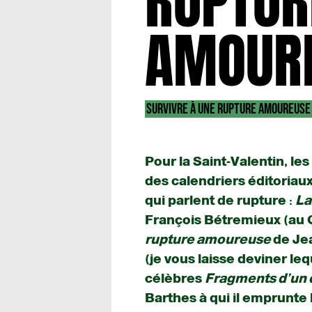
RUPTUR
AMOURE
SURVIVRE À UNE RUPTURE AMOUREUSE
Pour la Saint-Valentin, le
des calendriers éditoriau
qui parlent de rupture :
La
François Bétremieux (au C
rupture amoureuse
de Je
(je vous laisse deviner le
célèbres
Fragments d’un
Barthes à qui il emprunte