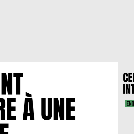
NT
CE
IN
RE À UNE
ENQ