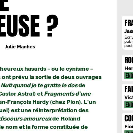
E
USE ?
FR
LI
Jas
A 
Écri
publ
post
Julie Manhes
Fran
rôle 
RO
la r
litté
MO
port
Hen
s heureux hasards – ou le cynisme –
ENQ
x ont prévu la sortie de deux ouvrages
 Nuit quand je te gratte le dos
de
FA
astor Astral) et
Fragments d’une
Vic
an-François Hardy (chez Plon). L’un
ENQ
quel) est une réinterprétation des
CO
 discours amoureux
de Roland
DE
Fio
 le nom et la forme constituée de