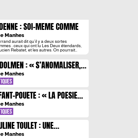
DENNE : SOI-MEME COMME
 AUTRE
ie Manhes
rrand aurait dit qu’il y a deux sortes
mmes : ceux qui ont lu Les Deux étendards,
ucien Rebatet, et les autres. On pourrait
iquer cette sentence à Paul Gadenne, autre
d auteur oublié du XXe siècle, malgré les
 DOLMEN : « S’ANOMALISER,
tives de le sortir de l’oubli[1]. La réédition de
carnets de jeunesse, par les […]
EST S’ECHAPPER DES
ie Manhes
STEMES QUI VIENNENT
TIQUES
APPILLER NOTRE LIBERTE
FANT-POUETE : « LA POESIE
RSONNELLE »
NQUE DE ROCKSTARS »
ie Manhes
TIQUES
ULINE TOULET : UNE
THROPOLOGIE DU BANAL
ie Manhes