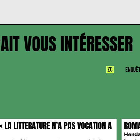
AIT VOUS INTÉRESSER
ZC
ENQUÊ
 LA LITTERATURE N’A PAS VOCATION A
ROMA
VILL
Henda