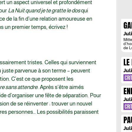
iert un aspect universel et profondément
pour
La Nuit quand je te gratte le dos
qui
ce de la fin d’une relation amoureuse en
GA
ans un premier temps, écrivez !
UN
Jul
Mitte
d’ho
de L
appl
gran
LE
tenta
sairement tristes. Celles qui surviennent
ses 
C’
ou juste parvenue à son terme – peuvent
Jul
SY
CRI
tion. C’est ce que proposent les
GR
e sans attendre
. Après s’être aimés
EN
PE
de d’organiser une fête de séparation. Pour
MA
Jul
asion de se réinventer : trouver un nouvel
CRI
res personnes… Les possibilités paraissent
PA
AN
Jul