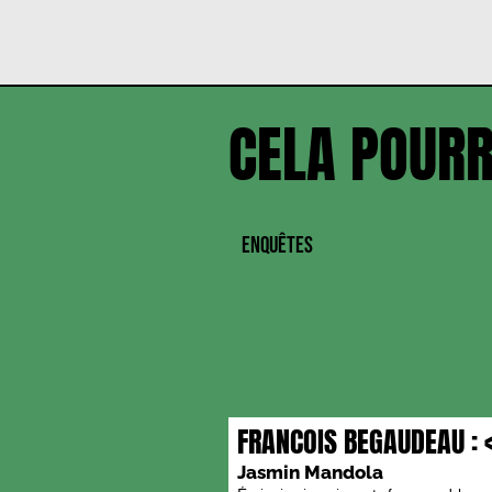
CELA POURR
ENQUÊTES
FRANCOIS BEGAUDEAU : «
BLOQUER LE PAYS »
Jasmin Mandola