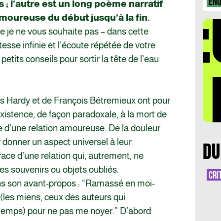
DÉ
TA
ENQ
s ; l’autre est un long poème narratif
amoureuse du début jusqu’à la fin.
e je ne vous souhaite pas – dans cette
esse infinie et l’écoute répétée de votre
petits conseils pour sortir la tête de l’eau
LA 
s Hardy et de François Bétremieux ont pour
xistence, de façon paradoxale, à la mort de
e d’une relation amoureuse. De la douleur
 donner un aspect universel à leur
DU
race d’une relation qui, autrement, ne
es souvenirs ou objets oubliés.
CRI
ns son avant-propos : “Ramassé en moi-
(les miens, ceux des auteurs qui
emps) pour ne pas me noyer.” D’abord