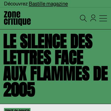
Découvrez
Bastille magazine
LE SILENCE DES
LETTRES FACE
AUX FLAMMES DE
2005