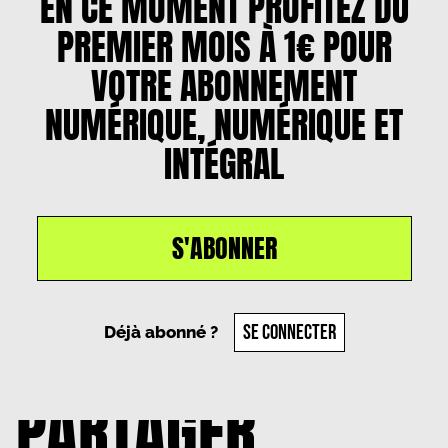
EN CE MOMENT PROFITEZ DU
PREMIER MOIS À 1€ POUR
VOTRE ABONNEMENT
NUMÉRIQUE, NUMÉRIQUE ET
INTÉGRAL
S'ABONNER
Un article par
Henda Fellous
, le
10 septembre
2025
SE CONNECTER
Déjà abonné ?
PARTAGER