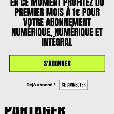
EN CE MOMENT PROFITEZ DU
PREMIER MOIS À 1€ POUR
VOTRE ABONNEMENT
NUMÉRIQUE, NUMÉRIQUE ET
INTÉGRAL
S'ABONNER
Un article par
Marie Salloum
, le
30 septembre
2024
SE CONNECTER
Déjà abonné ?
PARTAGER