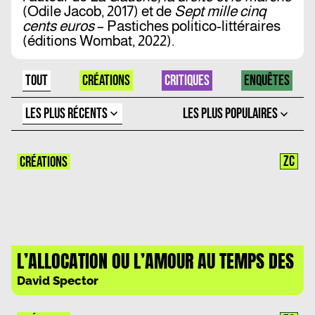
(Odile Jacob, 2017) et de
Sept mille cinq
cents euros
– Pastiches politico-littéraires
(éditions Wombat, 2022).
TOUT
CRÉATIONS
CRITIQUES
ENQUÊTES
LES PLUS RÉCENTS
LES PLUS POPULAIRES
ZC
CRÉATIONS
L’ALLOCATION OU L’AMOUR AU TEMPS DES
DEFICITS – PARTIE 3/3
David Spector