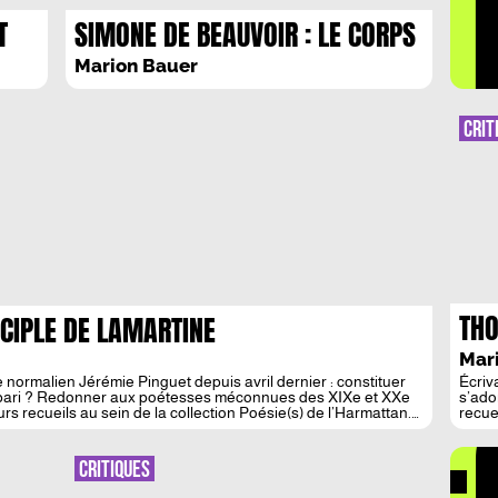
LA 
T
SIMONE DE BEAUVOIR : LE CORPS
FEMININ ENTRE MYSTIQUE ET
Marion Bauer
MARTYRE
CRIT
THO
SCIPLE DE LAMARTINE
CRU
Mar
le normalien Jérémie Pinguet depuis avril dernier : constituer
Écriv
DÉ
 pari ? Redonner aux poétesses méconnues des XIXe et XXe
s’ado
urs recueils au sein de la collection Poésie(s) de l’Harmattan.
recue
chose
Abstr
tout 
CRITIQUES
à con
Avec 