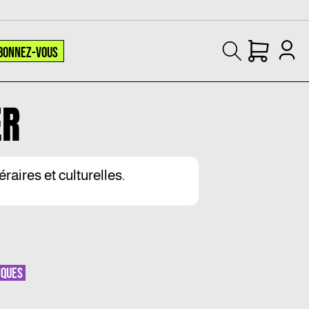
BONNEZ-VOUS
ER
́raires et culturelles.
IQUES