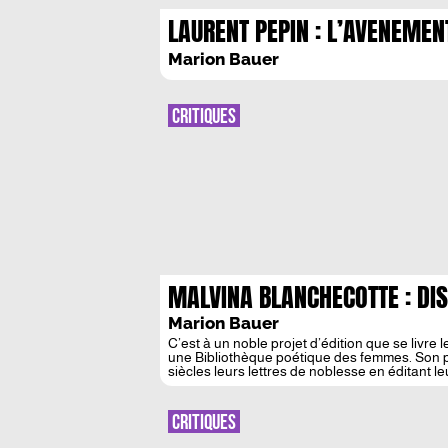
LAURENT PEPIN : L’AVENEMEN
DES ROMPUS
Marion Bauer
CRITIQUES
MALVINA BLANCHECOTTE : DI
Marion Bauer
C’est à un noble projet d’édition que se livre 
une Bibliothèque poétique des femmes. Son
siècles leurs lettres de noblesse en éditant le
Après le premier volume […]
CRITIQUES