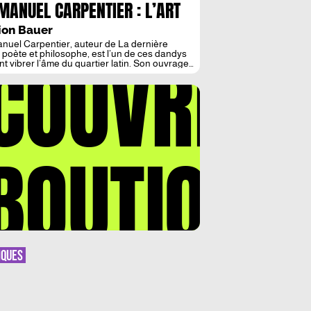
ANUEL CARPENTIER : L’ART
POEME EN PROSE
ion Bauer
uel Carpentier, auteur de La dernière
COUVREZ
, poète et philosophe, est l’un de ces dandys
ont vibrer l’âme du quartier latin. Son ouvrage,
cé par le critique Yves Adrien, vient d’être
é aux éditions Hurle-vent créées afin
urer l’indépendance de la revue littéraire
me dans laquelle il publie ses poèmes. Une
 singulière et […]
BOUTIQUE
IQUES