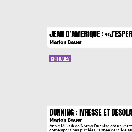
JEAN D’AMERIQUE : «J’ESPE
ECRIRE COMME SI JE DONNAI
Marion Bauer
DEJA A VOIR LE MONDE DONT
REVE »
CRITIQUES
DUNNING : IVRESSE ET DESOLA
Marion Bauer
Annie Muktuk de Norma Dunning est un véritabl
contemporaines publiées l’année dernière aux