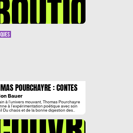
BOUTIQUE
IQUES
MAS POURCHAYRE : CONTES
ELS ET SANGUINOLENTS
ion Bauer
ain à l’univers mouvant, Thomas Pourchayre
COUVREZ
nne à l’expérimentation poétique avec son
il Du chaos et de la bonne digestion des
s paru en avril dernier aux éditions
actions. Cette maison d’édition indépendante
juste créée l’an dernier promeut des auteurs «
tre-courant » en associant arts et littératures.
pour contrainte oulipienne le […]