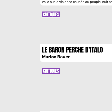
voile sur la violence causée au peuple inuit p
passage le mordant de cette culture inuite, en
CRITIQUES
LE BARON PERCHE D’ITALO
CALVINO
Marion Bauer
CRITIQUES