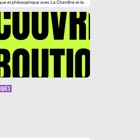
COUVREZ
que et philosophique avec La Chambre et le
. Ce dernier ouvrage s’inscrit dans sa
gie publiée aux éditions indépendantes du
rail, comprenant Les Clandestins du jour et le
r définitif. Un chef d’œuvre de vérité et de
é qui, […]
BOUTIQUE
IQUES