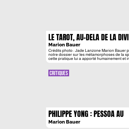
LE TAROT, AU-DELA DE LA DIV
Marion Bauer
Crédits photo : Jade Lanzone Marion Bauer pr
notre dossier sur les métamorphoses de la spi
cette pratique lui a apporté humainement et in
glisse dans […]
CRITIQUES
PHILIPPE YONG : PESSOA AU
PAYS DE LA CULTURE
Marion Bauer