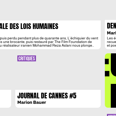
DEN
DALE DES LOIS HUMAINES
BUC
Mar
puis perdu pendant plus de quarante ans, L’échiquier du vent
Les é
DÉ
ns une brocante, puis restauré par The Film Foundation de
recue
u réalisateur iranien Mohammad Reza Aslani nous plonge
et po
ans les […]
Auteu
Denis
idyll
CRITIQUES
danse
exige
LA 
JOURNAL DE CANNES #5
Marion Bauer