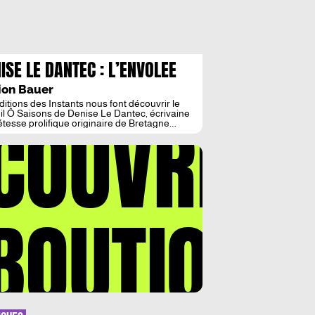
ISE LE DANTEC : L’ENVOLEE
OLIQUE
ion Bauer
ditions des Instants nous font découvrir le
COUVREZ
il Ô Saisons de Denise Le Dantec, écrivaine
étesse prolifique originaire de Bretagne.
re de plus d’une cinquantaine d’ouvrages,
e Le Dantec nous ouvre une parenthèse
ique aux effluves florales et mystiques. La
 des éléments La toute jeune mais
ante maison d’éditions des Instants nous […]
BOUTIQUE