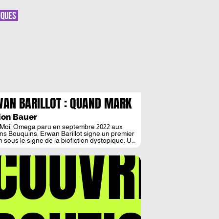
IQUES
AN BARILLOT : QUAND MARK
KERBERG RENCONTRE
ion Bauer
LHARD DE CHARDIN
Moi, Omega paru en septembre 2022 aux
COUVREZ
ons Bouquins, Erwan Barillot signe un premier
 sous le signe de la biofiction dystopique. Un
 plaisant et engagé qui tourne en dérision les
ns démiurges de la Silicon Valley. Moi,
 se présente comme une dystopie mais se
oche en réalité davantage de l’uchronie
aphique. […]