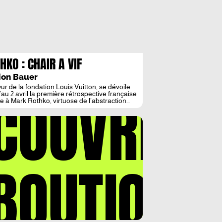
HKO : CHAIR A VIF
ion Bauer
ur de la fondation Louis Vuitton, se dévoile
COUVREZ
’au 2 avril la première rétrospective française
e à Mark Rothko, virtuose de l’abstraction
ne. Une traversée hypnotique qui retrace
lution chronologique des séries picturales de
ant iconoclaste. Alors que se tisse lentement
ntasme de l’exposition Rothko, les passionnés
 attendent avec impatience ce […]
BOUTIQUE