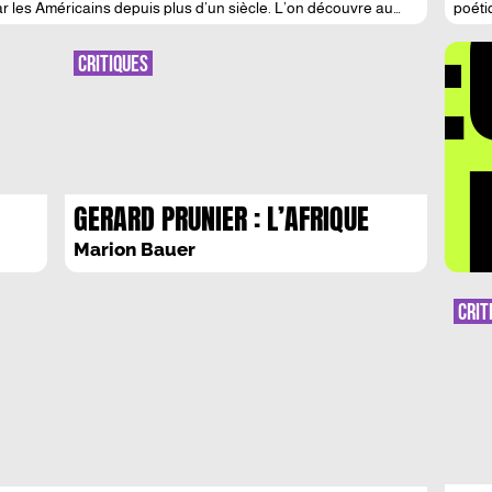
DÉ
ar les Américains depuis plus d’un siècle. L’on découvre au
poéti
tre […]
Temps
trilo
Soupi
CRITIQUES
Rêveu
beaut
LA 
GERARD PRUNIER : L’AFRIQUE
DEVOILEE
Marion Bauer
CRIT