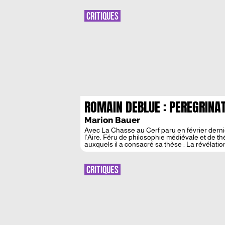
HYDROPONIQUE
CRITIQUES
ROMAIN DEBLUE : PEREGRINA
Marion Bauer
Avec La Chasse au Cerf paru en février dern
l’Aire. Féru de philosophie médiévale et de t
auxquels il a consacré sa thèse : La révélation 
théologique, cet ouvrage […]
CRITIQUES