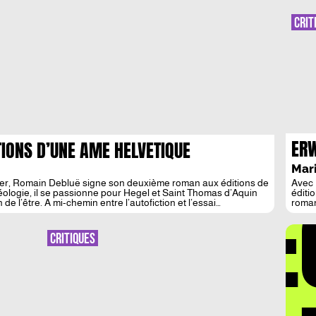
NUMERIQUE
CRIT
ERW
TIONS D’UNE AME HELVETIQUE
ZUC
Mar
TEI
ier, Romain Debluë signe son deuxième roman aux éditions de
Avec 
DÉ
héologie, il se passionne pour Hegel et Saint Thomas d’Aquin
éditi
de l’être. A mi-chemin entre l’autofiction et l’essai
roman
livre
patro
Omega
CRITIQUES
rappr
biogr