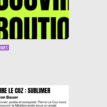
BOUTIQUE
IQUES
RRE LE COZ : SUBLIMER
RDINAIRE
ion Bauer
cier, poète et essayiste, Pierre Le Coz nous
découvrir la Méditerranée sous un angle