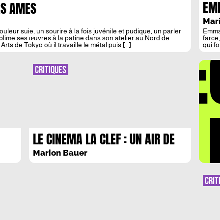
EMM
ES AMES
DU 
Mar
leur suie, un sourire à la fois juvénile et pudique, un parler
Emman
DÉ
blime ses œuvres à la patine dans son atelier au Nord de
farce
Arts de Tokyo où il travaille le métal puis […]
qui f
préfa
publi
d’ass
CRITIQUES
épony
œuvre
LA 
LE CINEMA LA CLEF : UN AIR DE
LIBERTE EN SURSIS
Marion Bauer
CRIT