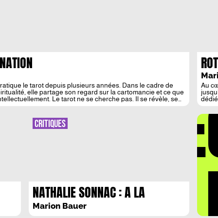
INATION
ROT
Mar
atique le tarot depuis plusieurs années. Dans le cadre de
Au cœ
DÉ
ritualité, elle partage son regard sur la cartomancie et ce que
jusqu
tellectuellement. Le tarot ne se cherche pas. Il se révèle, se
dédié
moder
l’évo
ce gé
CRITIQUES
le fa
d’art
LA 
NATHALIE SONNAC : A LA
CONQUETE DU FAR WEST
Marion Bauer