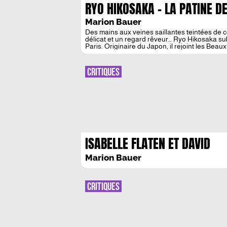
RYO HIKOSAKA – LA PATINE D
Marion Bauer
Des mains aux veines saillantes teintées de cou
délicat et un regard rêveur… Ryo Hikosaka su
Paris. Originaire du Japon, il rejoint les Beaux 
CRITIQUES
ISABELLE FLATEN ET DAVID
ALLOUCHE : LA FOLIE
Marion Bauer
MATERNELLE ENTRE HAINE ET
AMOUR
CRITIQUES