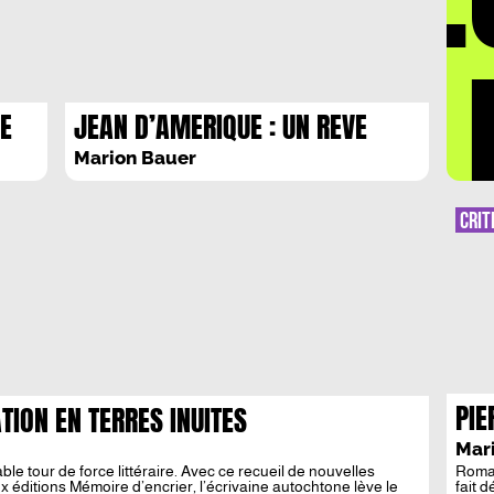
LA 
RE
JEAN D’AMERIQUE : UN REVE
S
CRIBLE DE BALLES
Marion Bauer
 JE
CRIT
PIE
TION EN TERRES INUITES
L’O
Mar
e tour de force littéraire. Avec ce recueil de nouvelles
Roman
 éditions Mémoire d’encrier, l’écrivaine autochtone lève le
fait 