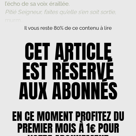
l’écho de sa voix éraillée.
Pitié Seigneur, faites qu’elle s’en soit sortie,
murm...
Il vous reste 80% de ce contenu à lire
CET ARTICLE
EST RÉSERVÉ
AUX ABONNÉS
EN CE MOMENT PROFITEZ DU
PREMIER MOIS À 1€ POUR