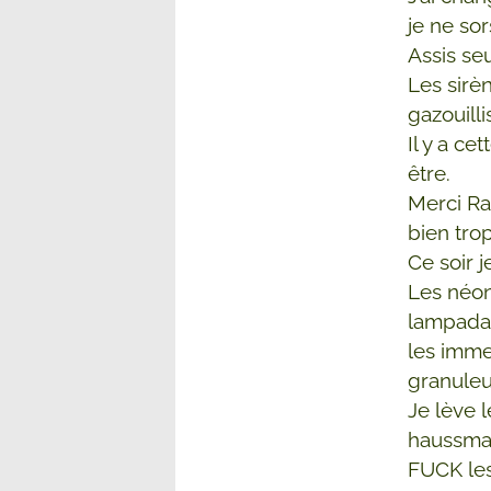
je ne sor
Assis se
Les sirèn
gazouill
Il y a c
être.
Merci Ra
bien trop
Ce soir j
Les néon
lampadair
les immeu
granuleu
Je lève 
haussmann
FUCK les