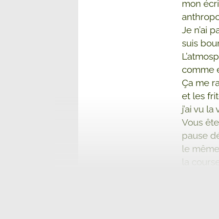
mon écri
anthropo
Je n’ai 
suis bour
L’atmosph
comme en
Ça me ra
et les fr
j’ai vu l
Vous ête
pause dé
le même 
la cours
les gens
Je parta
la grosse