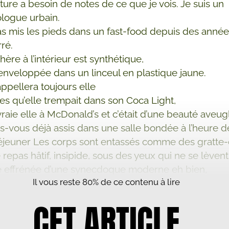
ture a besoin de notes de ce que je vois. Je suis un
logue urbain.
pas mis les pieds dans un fast-food depuis des année
ré.
ère à l’intérieur est synthétique,
veloppée dans un linceul en plastique jaune.
ppellera toujours elle
ites qu’elle trempait dans son Coca Light,
a vraie elle à McDonald’s et c’était d’une beauté aveug
s-vous déjà assis dans une salle bondée à l’heure d
jeuner Les corps sont entassés comme des gratte-c
repas hâtif, insipide, sous des yeux qui ne se lèvent
e effrénée d’une synecdoque moderne eh bien,
Il vous reste 80% de ce contenu à lire
 sont, en eux-mêmes, une ville.
ge mon nom avec une actrice allemande des années
CET ARTICLE
 tête névrosée de Paris, la star de ...