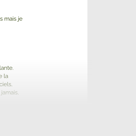
s mais je
lante.
e la
iels,
 jamais,
 30,