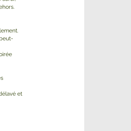
ehors.
alement.
 peut-
oirée
es
 délavé et