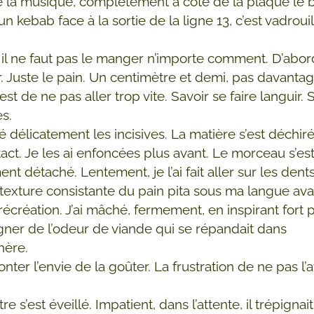
 la musique, complètement à côté de la plaque le 
 kebab face à la sortie de la ligne 13, c’est vadrouil
, il ne faut pas le manger n’importe comment. D’abor
r. Juste le pain. Un centimètre et demi, pas davantag
’est de ne pas aller trop vite. Savoir se faire languir. 
es.
té délicatement les incisives. La matière s’est déchir
tact. Je les ai enfoncées plus avant. Le morceau s’es
nt détaché. Lentement, je l’ai fait aller sur les dent
 texture consistante du pain pita sous ma langue ava
récréation. J’ai mâché, fermement, en inspirant fort 
ner de l’odeur de viande qui se répandait dans
hère.
nter l’envie de la goûter. La frustration de ne pas l’
e s’est éveillé. Impatient, dans l’attente, il trépignai