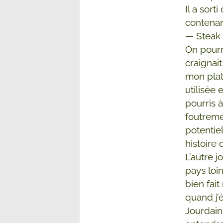
Il a sort
contenan
— Steak 
On pourr
craignai
mon plat
utilisée
pourris 
foutreme
potentie
histoire 
L’autre j
pays loin
bien fait
quand j’
Jourdain