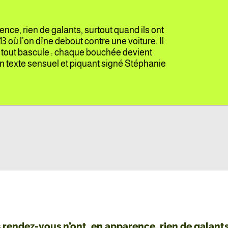
nce, rien de galants, surtout quand ils ont
13 où l’on dîne debout contre une voiture. Il
et tout bascule : chaque bouchée devient
n texte sensuel et piquant signé Stéphanie
 rendez-vous n’ont, en apparence, rien de galants