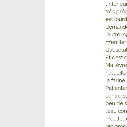
l’intérie
très pré
est lourd
demander
l’autre. 
m’enfile
d’absolu
Et c’est 
Ma lèvre 
recueilla
la farine
Patienter
contre s
peu de s
l’eau co
moelleux
récipro