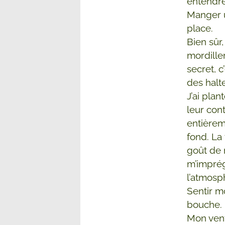
entendre
Manger un
place.
Bien sûr
mordille
secret, c
des halt
J’ai plan
leur con
entièreme
fond. La
goût de 
m’imprég
l’atmosp
Sentir mo
bouche.
Mon ventr