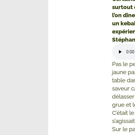
surtout 
l’on dîn
un keba
expérien
Stéphan
Pas le p
jaune pa
table da
saveur c
délasser
grue et 
C’était l
s’agissai
Sur le pa