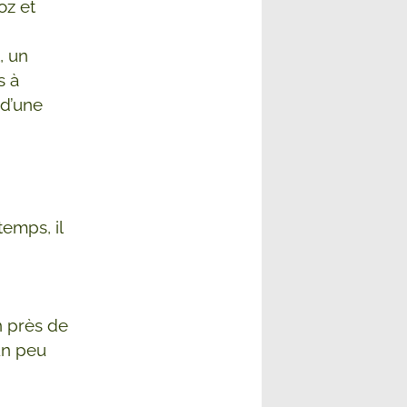
oz et
, un
s à
 d’une
temps, il
n près de
 un peu