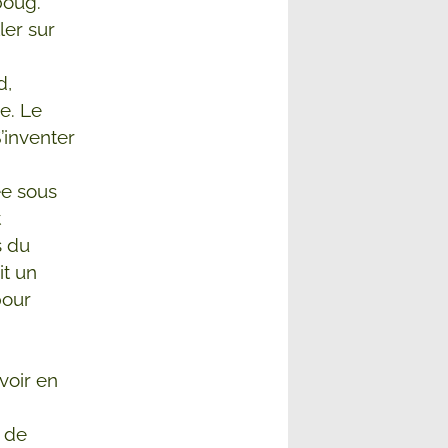
boug.
ler sur
d,
e. Le
S’inventer
ée sous
t
s du
it un
pour
avoir en
t de