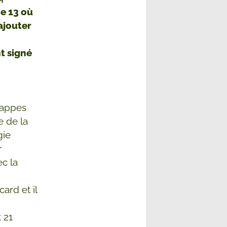
ne 13 où
rajouter
t signé
 nappes
e de la
gie
r
ec la
ard et il
t 21