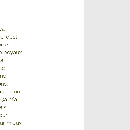
ça
, c’est
ande
de boyaux
ça
le
une
ons.
r dans un
 Ça m’a
ais
eur
our mieux