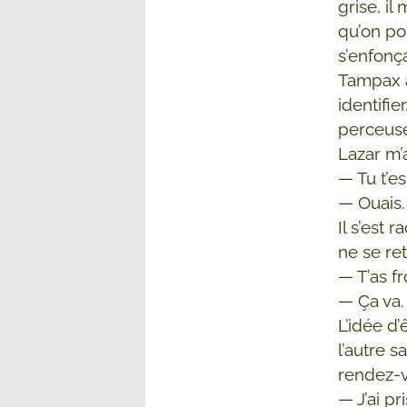
grise, il
qu’on pou
s’enfonç
Tampax a
identifie
perceuse
Lazar m’
— Tu t’e
— Ouais.
Il s’est 
ne se re
— T’as fr
— Ça va.
L’idée d
l’autre s
rendez-v
— J’ai pri