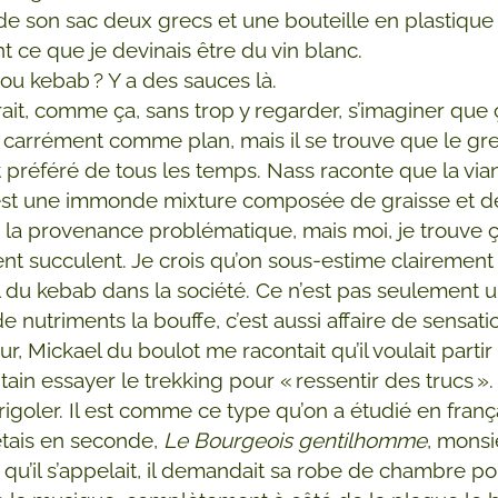
i de son sac deux grecs et une bouteille en plastique
t ce que je devinais être du vin blanc.
ou kebab ? Y a des sauces là.
ait, comme ça, sans trop y regarder, s’imaginer que 
t carrément comme plan, mais il se trouve que le grec
 préféré de tous les temps. Nass raconte que la vi
 est une immonde mixture composée de graisse et 
à la provenance problématique, mais moi, je trouve 
nt succulent. Je crois qu’on sous-estime clairement 
l du kebab dans la société. Ce n’est pas seulement 
de nutriments la bouffe, c’est aussi affaire de sensati
our, Mickael du boulot me racontait qu’il voulait parti
tain essayer le trekking pour « ressentir des trucs ».
 rigoler. Il est comme ce type qu’on a étudié en franç
étais en seconde,
Le Bourgeois gentilhomme
, monsi
 qu’il s’appelait, il demandait sa robe de chambre p