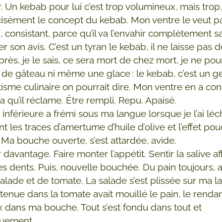
ur. Un kebab pour lui c’est trop volumineux, mais trop,
cisément le concept du kebab. Mon ventre le veut pa
, consistant, parce qu’il va l’envahir complètement sa
 son avis. C’est un tyran le kebab, il ne laisse pas d
Après, je le sais, ce sera mort de chez mort, je ne pou
r de gâteau ni même une glace : le kebab, c’est un g
tisme culinaire on pourrait dire. Mon ventre en a co
ça qu’il réclame. Être rempli. Repu. Apaisé.
inférieure a frémi sous ma langue lorsque je l’ai léc
nt les traces d’amertume d’huile d’olive et l’effet p
. Ma bouche ouverte, s’est attardée, avide.
 davantage. Faire monter l’appétit. Sentir la salive af
es dents. Puis, nouvelle bouchée. Du pain toujours, 
alade et de tomate. La salade s’est plissée sur ma l
ntenue dans la tomate avait mouillé le pain, le renda
 dans ma bouche. Tout s’est fondu dans tout et
quement.