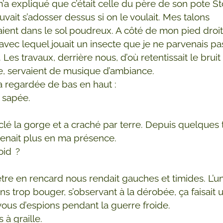
 m’a expliqué que c’était celle du père de son pote St
vait s’adosser dessus si on le voulait. Mes talons
aient dans le sol poudreux. A côté de mon pied droit
vec lequel jouait un insecte que je ne parvenais pa
r. Les travaux, derrière nous, d’où retentissait le bruit
, servaient de musique d’ambiance.
a regardée de bas en haut :
s sapée.
raclé la gorge et a craché par terre. Depuis quelques 
tenait plus en ma présence.
oid ?
’être en rencard nous rendait gauches et timides. L’u
ans trop bouger, s’observant à la dérobée, ça faisait
ous d’espions pendant la guerre froide.
s à graille.