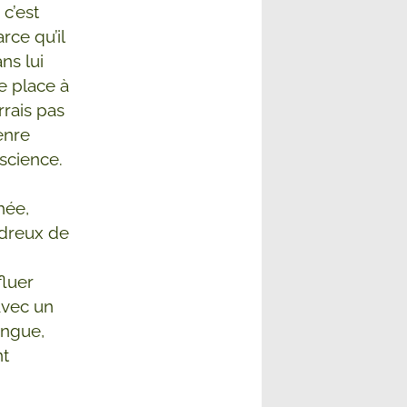
 c’est
rce qu’il
ns lui
e place à
rrais pas
enre
nscience.
hée,
oudreux de
fluer
avec un
angue,
nt