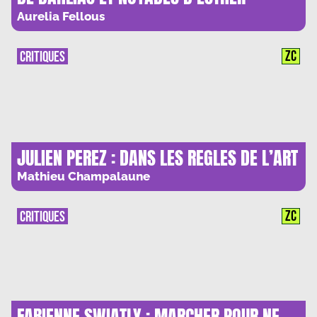
MORAND KHIABANI : QUAND LA NATURE ET
Aurelia Fellous
L’INTIME S’ENTREMELENT
ZC
CRITIQUES
JULIEN PEREZ : DANS LES REGLES DE L’ART
Mathieu Champalaune
ZC
CRITIQUES
FABIENNE SWIATLY : MARCHER POUR NE