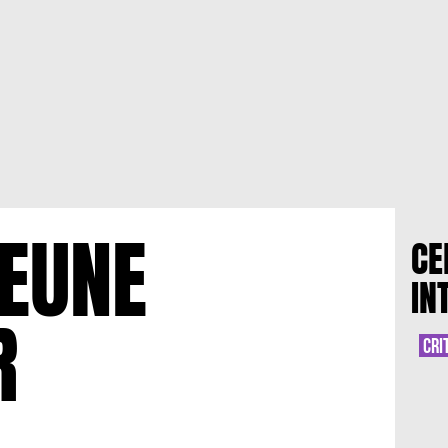
JEUNE
CE
IN
R
CRI