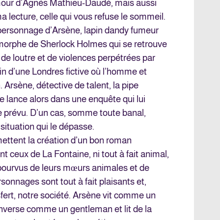
mour d’Agnès Mathieu-Daudé, mais aussi
a lecture, celle qui vous refuse le sommeil.
le personnage d’Arsène, lapin dandy fumeur
morphe de Sherlock Holmes qui se retrouve
 de loutre et de violences perpétrées par
in d’une Londres fictive où l’homme et
. Arsène, détective de talent, la pipe
 lance alors dans une enquête qui lui
ue prévu. D’un cas, somme toute banal,
situation qui le dépasse.
rmettent la création d’un bon roman
 ceux de La Fontaine, ni tout à fait animal,
s pourvus de leurs mœurs animales et de
onnages sont tout à fait plaisants et,
sfert, notre société. Arsène vit comme un
onverse comme un gentleman et lit de la