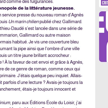
DÉ
s tard comme des fulgurances.
CRI
onopole de la littérature jeunesse.
 un service presse du nouveau roman d’Agnès
puis
Un marin chilien
publié chez Gallimard.
thieu-Daudé s’est lancée dans une série de
LES 
ammarion, Gallimard ou autre maison
sormais habitué. Je vis une couverture bleu
 fumant la pipe ainsi que l’ombre d’une ville
uis un titre jaune brillant accrocheur :
 ! À la faveur de cet envoi et grâce à Agnès,
ture de ce genre de roman, comme ceux qui
imaire. J’étais quelque peu inquiet. Allais-
 parfois d’une lecture ? Avais-je toujours la
anchement, étais-je toujours innocent et
inium
, paru aux Éditions École du Loisir, j’ai