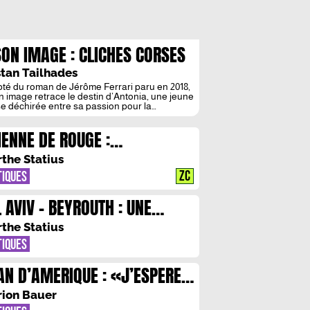
SON IMAGE : CLICHES CORSES
stan Tailhades
té du roman de Jérôme Ferrari paru en 2018,
n image retrace le destin d’Antonia, une jeune
e déchirée entre sa passion pour la
ographie et sa liaison avec un militant
pendantiste. Visiblement peu inspiré par
IENNE DE ROUGE :
toire qu’il raconte, Thierry de Peretti pèche
didactisme. C’est encore la Corse, c’est
AGINATION HEMORRAGIQUE
re les années 1990, […]
the Statius
ZC
TIQUES
L AVIV – BEYROUTH : UNE
STOIRE MANQUEE
the Statius
TIQUES
AN D’AMERIQUE : «J’ESPERE
RIRE COMME SI JE DONNAIS
ion Bauer