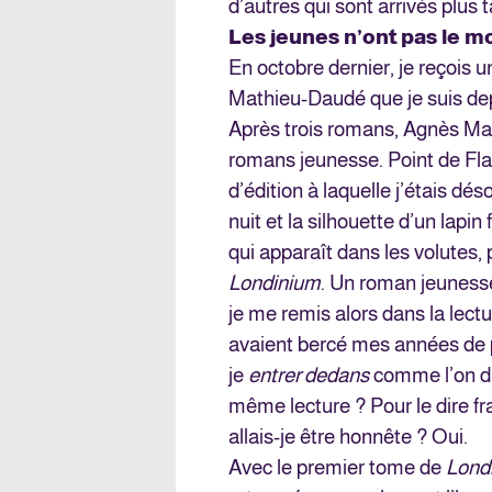
d’autres qui sont arrivés plu
Les jeunes n’ont pas le m
En octobre dernier, je reçois
Mathieu-Daudé que je suis de
Après trois romans, Agnès Ma
romans jeunesse. Point de Fl
d’édition à laquelle j’étais dé
nuit et la silhouette d’un lapin
qui apparaît dans les volutes, p
Londinium
. Un roman jeunesse
je me remis alors dans la lec
avaient bercé mes années de pr
je
entrer dedans
comme l’on dit
même lecture ? Pour le dire fr
allais-je être honnête ? Oui.
Avec le premier tome de
Lond