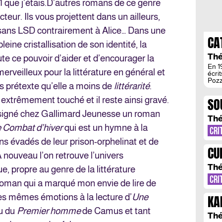
 que j’étais.
D’autres romans de ce genre
cteur. Ils vous projettent dans un ailleurs,
s sans LSD contrairement à Alice… Dans une
CA
leine cristallisation de son identité, la
L’
Thé
ute ce pouvoir d’aider et d’encourager la
En 1
merveilleux pour la littérature en général et
écri
Pozz
s prétexte qu’elle a moins de
littérarité
.
ceux
la m
extrêmement touché et il reste ainsi gravé.
SO
rééd
l’es
signé chez Gallimard Jeunesse un roman
RE
Cath
Thé
 Combat d’hiver
qui est un hymne à la
CRI
ins évadés de leur prison-orphelinat et de
CU
À nouveau l’on retrouve l’univers
Thé
e, propre au genre de la littérature
CRI
 roman qui a marqué mon envie de lire de
 les mêmes émotions à la lecture d’
Une
KA
u du
Premier homme
de Camus et tant
Thé