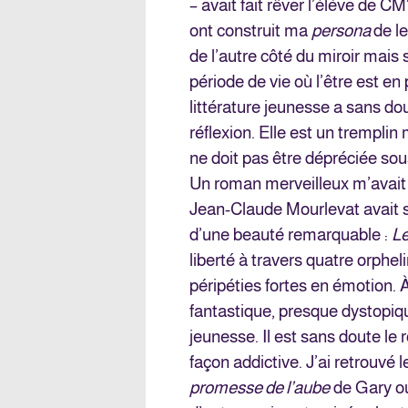
– avait fait rêver l’élève de CM1
ont construit ma
persona
de le
de l’autre côté du miroir mai
période de vie où l’être est en p
littérature jeunesse a sans do
réflexion. Elle est un tremplin 
ne doit pas être dépréciée sou
Un roman merveilleux m’avait 
Jean-Claude Mourlevat avait 
d’une beauté remarquable :
Le
liberté à travers quatre orphel
péripéties fortes en émotion. 
fantastique, presque dystopiqu
jeunesse. Il est sans doute le
façon addictive. J’ai retrouvé
promesse de l’aube
de Gary o