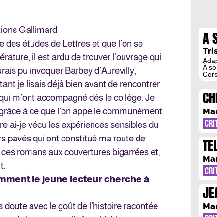
tions Gallimard
A 
re des études de Lettres et que l’on se
Tri
érature, il est ardu de trouver l’ouvrage qui
Adap
À so
aurais pu invoquer Barbey d’Aurevilly,
Cors
phot
nt je lisais déjà bien avant de rencontrer
indé
CH
l’his
 qui m’ont accompagné dès le collège. Je
par 
IM
enco
r grâce à ce que l’on appelle communément
Mar
CRI
tre ai-je vécu les expériences sensibles du
rs pavés qui ont constitué ma route de
TE
 ces romans aux couvertures bigarrées et,
HI
Mar
t.
CRI
comment le jeune lecteur cherche à
JE
EC
s doute avec le goût de l’histoire racontée
Mar