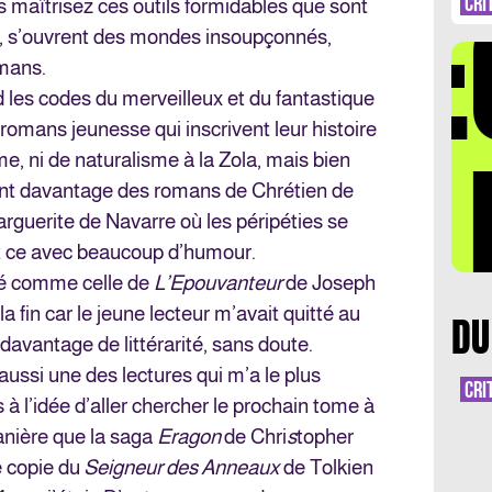
DÉ
DE
CRI
s maîtrisez ces outils formidables que sont
RE
n, s’ouvrent des mondes insoupçonnés,
omans.
d les codes du merveilleux et du fantastique
 romans jeunesse qui inscrivent leur histoire
LA 
sme, ni de naturalisme à la Zola, mais bien
ent davantage des romans de Chrétien de
rguerite de Navarre où les péripéties se
t ce avec beaucoup d’humour.
é comme celle de
L’Epouvanteur
de Joseph
a fin car le jeune lecteur m’avait quitté au
DU
 davantage de littérarité, sans doute.
 aussi une des lectures qui m’a le plus
CRI
 à l’idée d’aller chercher le prochain tome à
anière que la saga
Eragon
de Chri
s
topher
 copie du
Seigneur des Anneaux
de Tolkien