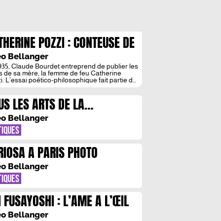
THERINE POZZI : CONTEUSE DE
AME
o Bellanger
935, Claude Bourdet entreprend de publier les
ts de sa mère, la femme de feu Catherine
i. L’essai poético-philosophique fait partie de
-là, mais la réception est discrète. C’est avec
ême discrétion que les éditions Vagabonde
US LES ARTS DE LA
itent Peau d’Âme, ouvrage étrange né de
prit tortueux, mais non moins sublime, de
PUBLIQUE
erine Pozzi, poétesse […]
o Bellanger
TIQUES
RIOSA A PARIS PHOTO
o Bellanger
TIQUES
I FUSAYOSHI : L’AME A L’ŒIL
o Bellanger