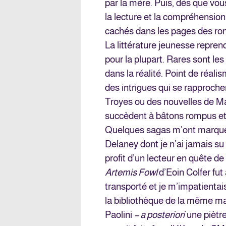
par la mère. Puis, dès que vou
la lecture et la compréhensio
cachés dans les pages des r
La littérature jeunesse repren
pour la plupart. Rares sont les
dans la réalité. Point de réali
des intrigues qui se rapproch
Troyes ou des nouvelles de Ma
succèdent à bâtons rompus e
Quelques sagas m’ont marqu
Delaney dont je n’ai jamais su l
profit d’un lecteur en quête de
Artemis Fowl
d’Eoin Colfer fut
transporté et je m’impatientais
la bibliothèque de la même m
Paolini
– a posteriori
une piètre