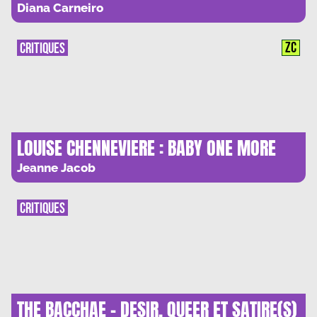
MAIS TOUTES LES FEMMES
Diana Carneiro
ZC
CRITIQUES
LOUISE CHENNEVIERE : BABY ONE MORE
TIME
Jeanne Jacob
CRITIQUES
THE BACCHAE – DESIR, QUEER ET SATIRE(S)