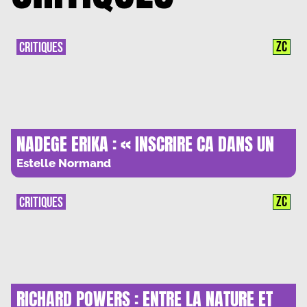
ZC
CRITIQUES
NADEGE ERIKA : « INSCRIRE CA DANS UN
SYSTEME, C’EST SE DEGAGER DE LA
Estelle Normand
CULPABILITE »
ZC
CRITIQUES
RICHARD POWERS : ENTRE LA NATURE ET