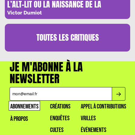
L’ALT-LIT OU LA NAISSANCE DE LA
LITTERATURE CONTEMPORAINE
Victor Dumiot
TOUTES LES
CRITIQUES
JE M'ABONNE À LA
NEWSLETTER
ABONNEMENTS
CRÉATIONS
APPEL À CONTRIBUTIONS
ENQUÊTES
VRILLES
À PROPOS
CULTES
ÉVÉNEMENTS