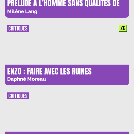
PRELUDE A L’HOMME SANS QUALITES DE
JULIEN VELLA : MUSIL, NIETZSCHE ET LA
Milène Lang
VOLONTE DE THEATRE
ZC
CRITIQUES
ENZO : FAIRE AVEC LES RUINES
Daphné Moreau
CRITIQUES