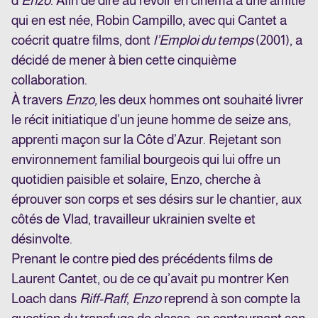
d’
Enzo
. Afin de dire au revoir en cinéma à une amitié
qui en est née, Robin Campillo, avec qui Cantet a
coécrit quatre films, dont
l’Emploi du temps
(2001), a
décidé de mener à bien cette cinquième
collaboration.
À travers
Enzo,
les deux hommes ont souhaité livrer
le récit initiatique d’un jeune homme de seize ans,
apprenti maçon sur la Côte d’Azur. Rejetant son
environnement familial bourgeois qui lui offre un
quotidien paisible et solaire, Enzo, cherche à
éprouver son corps et ses désirs sur le chantier, aux
côtés de Vlad, travailleur ukrainien svelte et
désinvolte.
Prenant le contre pied des précédents films de
Laurent Cantet, ou de ce qu’avait pu montrer Ken
Loach dans
Riff-Raff
,
Enzo
reprend à son compte la