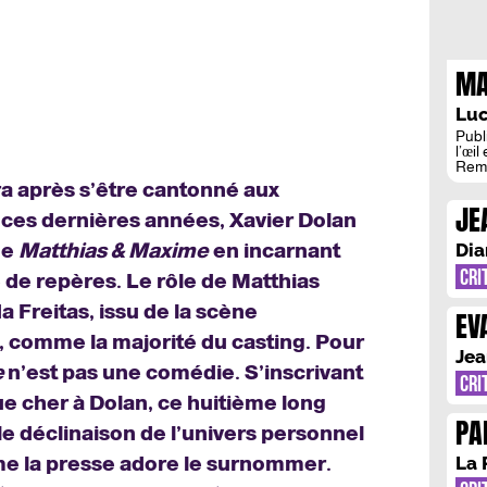
MA
D’
Luc
Publ
l’œi
Rema
morc
a après s’être cantonné aux
ident
JE
relig
n ces dernières années, Xavier Dolan
narr
RE
soci
de
Matthias & Maxime
en incarnant
Dia
CRI
 de repères. Le rôle de Matthias
a Freitas, issu de la scène
EV
 comme la majorité du casting. Pour
Jea
e
n’est pas une comédie. S’inscrivant
CRI
ue cher à Dolan, ce huitième long
PA
e déclinaison de l’univers personnel
AU
me la presse adore le surnommer.
La 