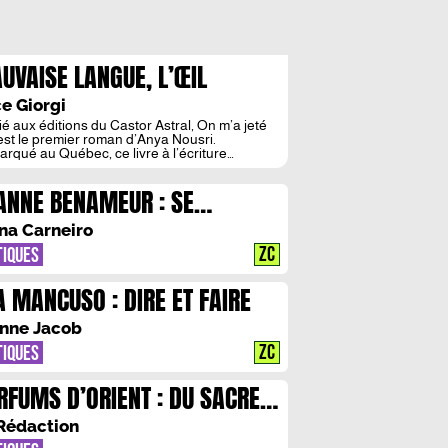
UVAISE LANGUE, L’ŒIL
ANYA NOUSRI
e Giorgi
ié aux éditions du Castor Astral, On m’a jeté
l est le premier roman d’Anya Nousri.
rqué au Québec, ce livre à l’écriture
elée se dévoile comme l’affirmation d’une
ité plurielle et mouvante. Entre les rituels
ANNE BENAMEUR : SE
ieux, l’érotisme latent et la tendresse infinie, la
atrice déplace sans cesse les injonctions
CONCILIER AVEC LE MONDE
ales et familiales. Un détournement […]
na Carneiro
ZC
TIQUES
A MANCUSO : DIRE ET FAIRE
nne Jacob
ZC
TIQUES
RFUMS D’ORIENT : DU SACRE
 PROFANE
Rédaction