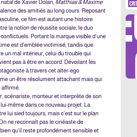
DÉ
 natal de Xavier Dolan,
Matthias & Maxime
CRI
ivalence des amitiés au long cours. Reposant
sculine, ce film est autant une histoire
tre la notion de réussite sociale, le duo
conflictuels. Portant la marque visible d’une
LES 
xime est d’emblée victimisé, tandis que
e un mal intérieur, celui du trouble qui
rvient pas à être en accord. Dévoilant les
rotagoniste à travers cet alter-ego
ime un être résolument attachant mais qui
 affirmé.
ur, scénariste, monteur et interprète de son
 lui-même dans ce nouveau projet. La
 lui sied toujours, mais c’est sur le plan
On ne reconnaît pas le cinéaste de
 bien qu’il reste profondément sensible et