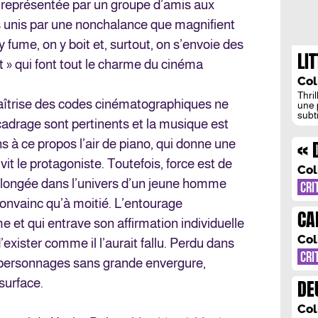
st représentée par un groupe d’amis aux
 unis par une nonchalance que magnifient
y fume, on y boit et, surtout, on s’envoie des
LI
t » qui font tout le charme du cinéma
MI
Col
Thri
maîtrise des codes cinématographiques ne
une 
subt
 cadrage sont pertinents et la musique est
mise 
réal
« 
à ce propos l’air de piano, qui donne une
semb
des 
»
vit le protagoniste. Toutefois, force est de
carte
Col
plongée dans l’univers d’un jeune homme
CRI
convainc qu’à moitié. L’entourage
CA
 et qui entrave son affirmation individuelle
Col
exister comme il l’aurait fallu. Perdu dans
CRI
e personnages sans grande envergure,
DE
urface.
FI
Col