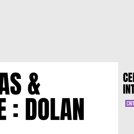
AS &
CE
IN
 : DOLAN
CRI