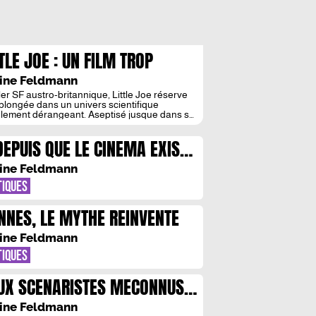
TTLE JOE : UN FILM TROP
NIMALISTE ?
ine Feldmann
ller SF austro-britannique, Little Joe réserve
plongée dans un univers scientifique
ilement dérangeant. Aseptisé jusque dans sa
en scène, il reflète le souci du détail de sa
isatrice, Jessica Hausner. Si l’Autrichienne
DEPUIS QUE LE CINEMA EXISTE
le emprunter la symétrie de la composition
plans à Wes Anderson, elle ne joue pas la
 de la drôlerie […]
ine Feldmann
TIQUES
NNES, LE MYTHE REINVENTE
ine Feldmann
TIQUES
UX SCENARISTES MECONNUS :
TZGERALD ET DAHL
ine Feldmann