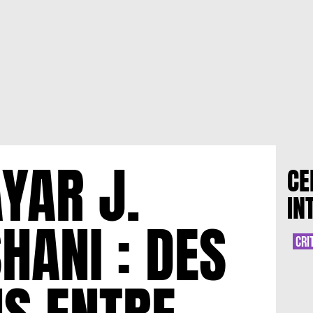
YAR J.
CE
IN
HANI : DES
CRI