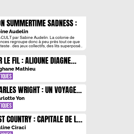
N SUMMERTIME SADNESS :
 COLO AU CINEMA
ine Audelin
CULT par Sabine Audelin. La colonie de
nces regroupe donc à peu près tout ce que
teste : des jeux collectifs, des lits superposés
 jus d’orange acide au petit-déj. Elle est
fois le lieu rêvé pour s’affranchir de l’autorité
R LE FIL : ALIOUNE DIAGNE
ntale et, pour une des premières fois, faire
périence du désir. Le cinéma l’a bien compris :
INTRE ET FUNAMBULE
amp de vacances est un terrain privilégié au
ghane Mathieu
oiement de personnages et de leurs affects.
TIQUES
ARLES WRIGHT : UN VOYAGEUR
 QUETE D’INTERIORITE
rlotte Yon
TIQUES
ST COUNTRY : CAPITALE DE LA
ULEUR
line Ciraci