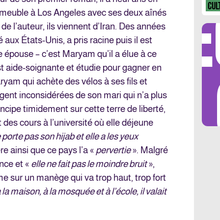
DÉ
CUL
’immeuble à Los Angeles avec ses deux aînés
e l’auteur, ils viennent d’Iran. Des années
é aux États-Unis, a pris racine puis il est
 épouse – c’est Maryam qu’il a élue à ce
LES 
t aide-soignante et étudie pour gagner en
ryam qui achète des vélos à ses fils et
rgent inconsidérées de son mari qui n’a plus
ancipe timidement sur cette terre de liberté,
it des cours à l’université où elle déjeune
e porte pas son hijab et elle a les yeux
re ainsi que ce pays l’a «
pervertie
». Malgré
ence et «
elle ne fait pas le moindre bruit
»,
 sur un manège qui va trop haut, trop fort
 la maison, à la mosquée et à l’école, il valait