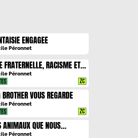
NTAISIE ENGAGEE
ile Péronnet
E FRATERNELLE, RACISME ET
MOSEXUALITE
ile Péronnet
ZC
TES
G BROTHER VOUS REGARDE
ile Péronnet
ZC
TES
S ANIMAUX QUE NOUS
MMES
ile Péronnet