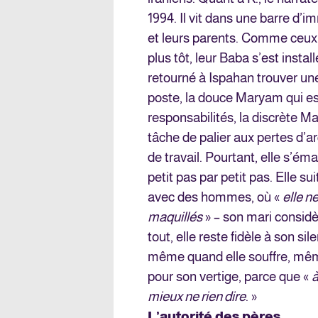
1994. Il vit dans une barre d
et leurs parents. Comme ceux d
plus tôt, leur Baba s’est install
retourné à Ispahan trouver une
poste, la douce Maryam qui es
responsabilités, la discrète Ma
tâche de palier aux pertes d’a
de travail. Pourtant, elle s’ém
petit pas par petit pas. Elle su
avec des hommes, où «
elle n
maquillés
» – son mari considè
tout, elle reste fidèle à son sil
même quand elle souffre, même
pour son vertige, parce que «
à
mieux ne rien dire
. »
L’autorité des pères