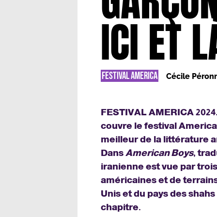
GARÇON
ICI ET 
FESTIVAL AMERICA
Cécile Péron
FESTIVAL AMERICA 2024. 
couvre le festival Americ
meilleur de la littératur
Dans
American Boys
, tra
iranienne est vue par troi
américaines et de terrain
Unis et du pays des shahs
chapitre.