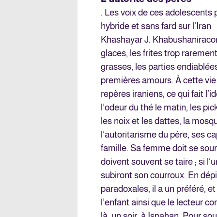
. Les voix de ces adolescents 
hybride et sans fard sur l’Iran
Khashayar J. Khabushani
raco
glaces, les frites trop raremen
grasses, les parties endiablées
premières amours. À cette vie
repères iraniens, ce qui fait l’
l’odeur du thé le matin, les pic
les noix et les dattes, la mosq
l’autoritarisme du père, ses cap
famille. Sa femme doit se soum
doivent souvent se taire ; si l
subiront son courroux. En dépi
paradoxales, il a un préféré, et 
l’enfant ainsi que le lecteur 
là, un soir, à Ispahan. Pour sou