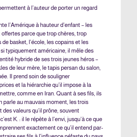
permettent à l’auteur de porter un regard
nte l’Amérique à hauteur d’enfant – les
t offertes parce que trop chères, trop
 de basket, l’école, les copains et les
 si typiquement américaine, il mêle des
identité hybride de ses trois jeunes héros –
kles de leur mère, le tapis persan du salon,
uée. Il prend soin de souligner
rices et la hiérarchie qu’il impose à la
ettre, comme en Iran. Quant à ses fils, ils
’un parle au mauvais moment, les trois
t des valeurs qu’il prône, souvent
c’est K. : il le répète à l’envi, jusqu’à ce que
comprennent exactement ce qu’il entend par-
straire ses fils à l’influence néfaste du pays