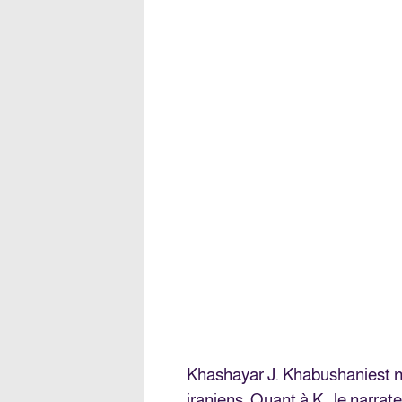
Khashayar J. Khabushani
est 
iraniens. Quant à K., le narrat