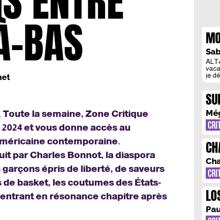
S ENTRE
LÀ-BAS
MO
LA
Sab
ALT+
vaca
je dé
net
et du
toute
SU
pare
l’ex
PE
le c
Mé
Toute la semaine, Zone Critique
dépl
CRI
a 2024 et vous donne accès au
e américaine contemporaine.
CH
duit par Charles Bonnot, la diaspora
EN
Cha
s garçons épris de liberté, de saveurs
CRI
s de basket, les coutumes des États-
LO
 entrant en résonance chapitre après
DO
Pau