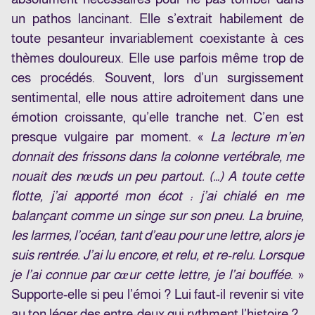
un pathos lancinant. Elle s’extrait habilement de
toute pesanteur invariablement coexistante à ces
thèmes douloureux. Elle use parfois même trop de
ces procédés. Souvent, lors d’un surgissement
sentimental, elle nous attire adroitement dans une
émotion croissante, qu’elle tranche net. C’en est
presque vulgaire par moment. «
La lecture m’en
donnait des frissons dans la colonne vertébrale, me
nouait des nœuds un peu partout. (…) A toute cette
flotte, j’ai apporté mon écot : j’ai chialé en me
balançant comme un singe sur son pneu. La bruine,
les larmes, l’océan, tant d’eau pour une lettre, alors je
suis rentrée. J’ai lu encore, et relu, et re-relu. Lorsque
je l’ai connue par cœur cette lettre, je l’ai bouffée
. »
Supporte-elle si peu l’émoi ? Lui faut-il revenir si vite
au ton léger des entre-deux qui rythment l’histoire ?