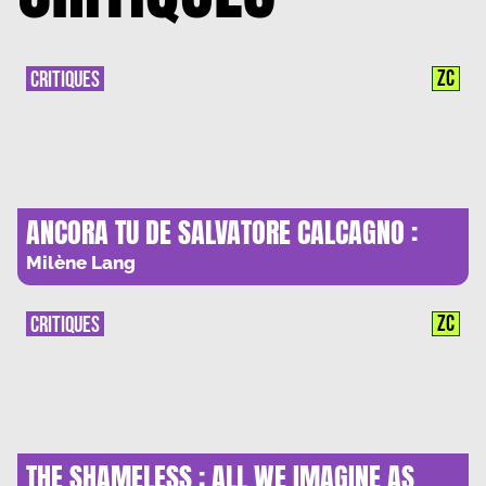
ZC
CRITIQUES
ANCORA TU DE SALVATORE CALCAGNO :
LUMIERE ET TORPEUR DES AMOURS
Milène Lang
PERDUS
ZC
CRITIQUES
THE SHAMELESS : ALL WE IMAGINE AS