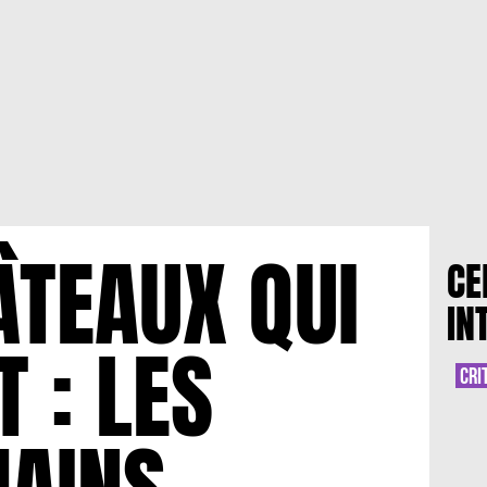
ÂTEAUX QUI
CE
IN
 : LES
CRI