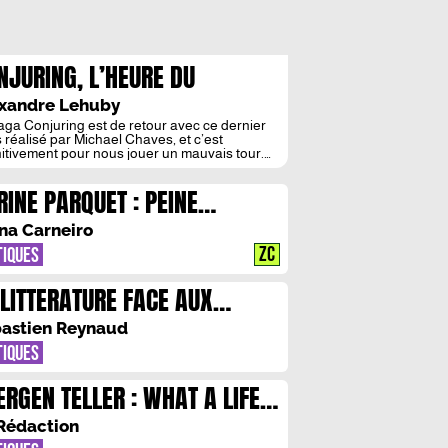
NJURING, L’HEURE DU
GEMENT : DIABLE BOITEUX
xandre Lehuby
aga Conjuring est de retour avec ce dernier
 réalisé par Michael Chaves, et c’est
nitivement pour nous jouer un mauvais tour.
ernier épisode plat, paresseux et jamais
ayant. La bondieuserie de trop. Conjuring,
RINE PARQUET : PEINE
ode 4 ou 10 ? On ne le sait plus vraiment, tant
aga s’est déclinée à profusion depuis le […]
SULAIRE
na Carneiro
ZC
TIQUES
 LITTERATURE FACE AUX
OLENCES SEXUELLES
astien Reynaud
TIQUES
ERGEN TELLER : WHAT A LIFE
Rédaction