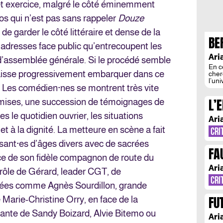
 cet exercice, malgré le côté éminemment
los qui n’est pas sans rappeler
Douze
t de garder le côté littéraire et dense de la
BE
’adresses face public qu’entrecoupent les
AS
Ari
d’assemblée générale. Si le procédé semble
En c
laisse progressivement embarquer dans ce
cher
l’un
. Les comédien·nes se montrent très vite
anon
un m
L’
smises, une succession de témoignages de
au f
Eisl
PR
tes le quotidien ouvrier, les situations
retr
Ari
[…]
l et à la dignité. La metteure en scène a fait
CRI
sant·es d’âges divers avec de sacrées
FA
ce de son fidèle compagnon de route du
DE
Ari
e rôle de Gérard, leader CGT, de
CRI
ées comme Agnès Sourdillon, grande
FU
 Marie-Christine Orry, en face de la
ante de Sandy Boizard, Alvie Bitemo ou
Ari