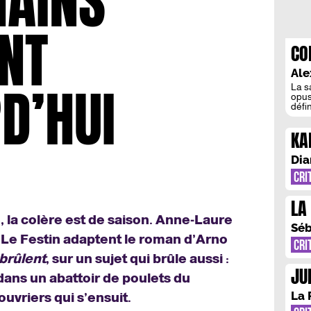
AINS
NT
CO
JU
Ale
D’HUI
La s
opus
défi
Un d
effr
KA
épis
la s
IN
Dia
CRI
LA
 la colère est de saison. Anne-Laure
VI
Séb
 Le Festin adaptent le roman d’Arno
CRI
brûlent
, sur un sujet qui brûle aussi :
JU
dans un abattoir de poulets du
!
La 
 ouvriers qui s’ensuit.