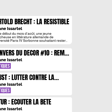
RTOLD BRECHT : LA RESISTIBLE
CENSION DE LA PANDEMIE
ane Issartel
e début du mois d’août, une jeune
cheuse en littérature allemande de
iversité Paris IV Sorbonne souhaitant rester
yme a transmis à notre comité de direction
anuscrit inachevé de Bertolt Brecht retrouvé
ENVERS DU DECOR #10 : REMI
ond d’une malle de la bibliothèque Hans-
er de Berlin. Nous sommes fiers d’en
IN & EMMANUELLE JAUFFRET
anscrire ici en exclusivité les premières pages
ane Issartel
TIQUES
UST : LUTTER CONTRE LA
MESURE
ane Issartel
TIQUES
TUR : ECOUTER LA BETE
ane Issartel