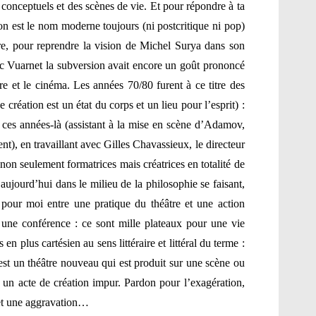
onceptuels et des scènes de vie. Et pour répondre à ta
on est le nom moderne toujours (ni postcritique ni pop)
ure, pour reprendre la vision de Michel Surya dans son
ec Vuarnet la subversion avait encore un goût prononcé
re et le cinéma. Les années 70/80 furent à ce titre des
 création est un état du corps et un lieu pour l’esprit) :
 ces années-là (assistant à la mise en scène d’Adamov,
nt), en travaillant avec Gilles Chavassieux, le directeur
 non seulement formatrices mais créatrices en totalité de
 aujourd’hui dans le milieu de la philosophie se faisant,
s pour moi entre une pratique du théâtre et une action
une conférence : ce sont mille plateaux pour une vie
s en plus cartésien au sens littéraire et littéral du terme :
st un théâtre nouveau qui est produit sur une scène ou
t un acte de création impur. Pardon pour l’exagération,
et une aggravation…