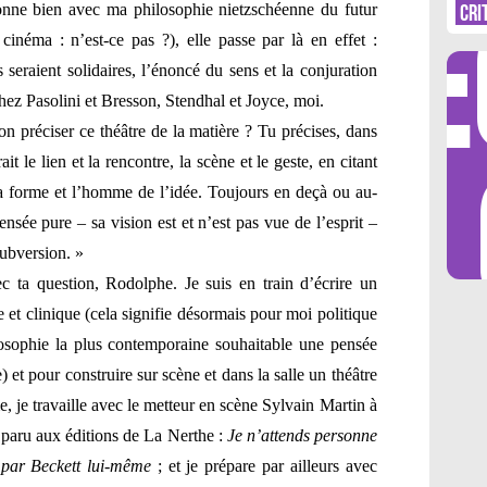
DÉ
ionne bien avec ma philosophie nietzschéenne du futur
CRI
 cinéma : n’est-ce pas ?), elle passe par là en effet :
s seraient solidaires, l’énoncé du sens et la conjuration
chez Pasolini et Bresson, Stendhal et Joyce, moi.
n préciser ce théâtre de la matière ? Tu précises, dans
LES 
ait le lien et la rencontre, la scène et le geste, en citant
 forme et l’homme de l’idée. Toujours en deçà ou au-
sée pure – sa vision est et n’est pas vue de l’esprit –
subversion. »
 ta question, Rodolphe. Je suis en train d’écrire un
e et clinique (cela signifie désormais pour moi politique
ilosophie la plus contemporaine souhaitable une pensée
e) et pour construire sur scène et dans la salle un théâtre
 je travaille avec le metteur en scène Sylvain Martin à
e paru aux éditions de La Nerthe :
Je n’attends personne
 par Beckett lui-même
; et je prépare par ailleurs avec