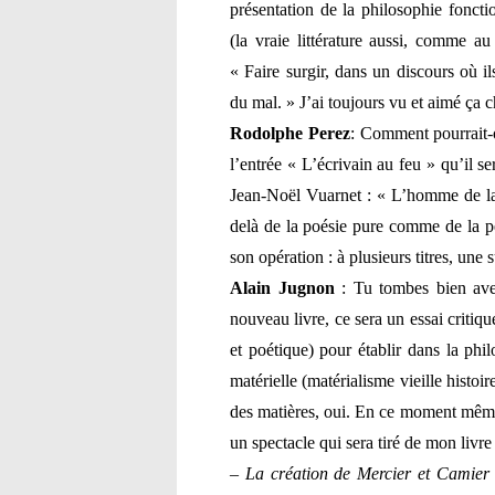
présentation de la philosophie fonct
(la vraie littérature aussi, comme au
« Faire surgir, dans un discours où il
du mal. » J’ai toujours vu et aimé ça 
Rodolphe Perez
: Comment pourrait-o
l’entrée « L’écrivain au feu » qu’il ser
Jean-Noël Vuarnet : « L’homme de la
delà de la poésie pure comme de la pen
son opération : à plusieurs titres, une 
A
lain
J
ugnon
: Tu tombes bien avec
nouveau livre, ce sera un essai critiqu
et poétique) pour établir dans la ph
matérielle (matérialisme vieille histoir
des matières, oui. En ce moment même,
un spectacle qui sera tiré de mon livr
– La création de Mercier et Camier