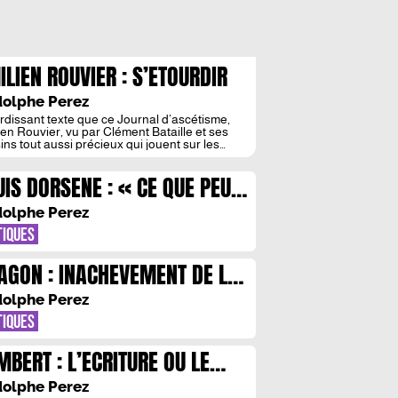
ILIEN ROUVIER : S’ETOURDIR
CORPS OU LE DESIR
olphe Perez
rdissant texte que ce Journal d’ascétisme,
ien Rouvier, vu par Clément Bataille et ses
ins tout aussi précieux qui jouent sur les
ces du texte et sur la matérialité de la chair.
rdissant livre paru aux éditions du Chemin de
UIS DORSENE : « CE QUE PEUT
ui interroge le lien intemporel entre la
rche d’une spiritualité et le refus de […]
PORTER LE POEME A LA
olphe Perez
ISE »
TIQUES
AGON : INACHEVEMENT DE LA
ROLE, ETERNITE DU POETE
olphe Perez
TIQUES
MBERT : L’ECRITURE OU LE
EMBLEMENT
olphe Perez