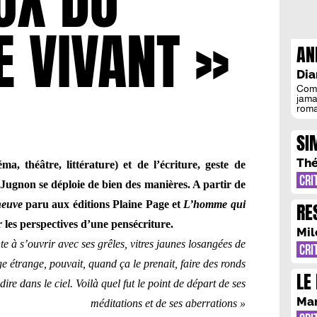
UX DU
E VIVANT »
AN
LA
Dia
Comm
jama
roma
fail
pers
SI
deux
qu’el
JE
de J
Thé
a, théâtre, littérature) et de l’écriture, geste de
CRI
 Jugnon se déploie de bien des manières. A partir de
neuve
paru aux éditions Plaine Page et
L’homme qui
RE
r les perspectives d’une pensécriture.
RE
Mil
te à s’ouvrir avec ses grêles, vitres jaunes losangées de
CRI
 étrange, pouvait, quand ça le prenait, faire des ronds
LE
ire dans le ciel. Voilà quel fut le point de départ de ses
DE
Mar
méditations et de ses aberrations »