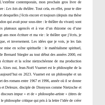
 L’extrême contemporain, mon prochain gros livre de
ure :
Les lois du théâtre
. Tout cela, en effet, pour te dire
jet desquelles j’écris encore et toujours (depuis ma thèse
on qui avait pour sous-titre : le théâtre du vivant) sont
es plateaux agencés et à vue d’un rhizome ou d’une
t ans mon écriture et ma vie : le théâtre que j’écris, je
ue, et inversement. Les idées que je vois, je les fais
mise en scène spirituelle : le matérialisme spirituel,
e Bernard Stiegler au tout début des années 2000, est
 écriture et la scène nietzschéenne de ma production
 là. Alors oui, Jean-Noël Vuarnet est le philosophe de la
i aujourd’hui en 2023. Vuarnet est un philosophe et un
s et des romans entre 1967 et 1996, année où il se donne
da et Deleuze, disciple de Dionysos comme Nietzsche et
« discours impur » et de « philosophe-artiste » (titres de
 le philosophe critique qui pris à la lettre l’idée de créer