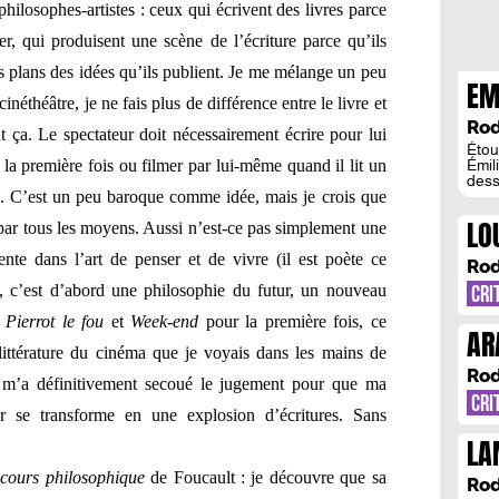
 philosophes-artistes : ceux qui écrivent des livres parce
r, qui produisent une scène de l’écriture parce qu’ils
s plans des idées qu’ils publient. Je me mélange un peu
EM
néthéâtre, je ne fais plus de différence entre le livre et
EN
Rod
out ça. Le spectateur doit nécessairement écrire pour lui
Étou
la première fois ou filmer par lui-même quand il lit un
Émil
dess
is. C’est un peu baroque comme idée, mais je crois que
silen
Étou
LO
re par tous les moyens. Aussi n’est-ce pas simplement une
fer q
reche
AP
ente dans l’art de penser et de vivre (il est poète ce
Rod
CR
, c’est d’abord une philosophie du futur, un nouveau
CRI
u
Pierrot le fou
et
Week-end
pour la première fois, ce
AR
a littérature du cinéma que je voyais dans les mains de
PA
Rod
m’a définitivement secoué le jugement pour que ma
CRI
er se transforme en une explosion d’écritures. Sans
LA
TR
cours philosophique
de Foucault : je découvre que sa
Rod