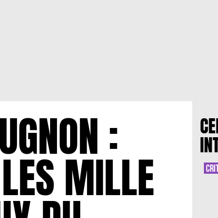
JUGNON :
CE
IN
 LES MILLE
CRI