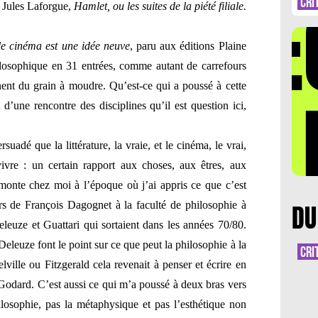
DÉ
CRI
Jules Laforgue,
Hamlet, ou les suites de la piété filiale.
e cinéma est une idée neuve
, paru aux éditions Plaine
losophique en 31 entrées, comme autant de carrefours
nent du grain à moudre. Qu’est-ce qui a poussé à cette
LA 
 d’une rencontre des disciplines qu’il est question ici,
suadé que la littérature, la vraie, et le cinéma, le vrai,
ivre : un certain rapport aux choses, aux êtres, aux
emonte chez moi à l’époque où j’ai appris ce que c’est
urs de François Dagognet à la faculté de philosophie à
DU
eleuze et Guattari qui sortaient dans les années 70/80.
 Deleuze font le point sur ce que peut la philosophie à la
CRI
elville ou Fitzgerald cela revenait à penser et écrire en
 Godard. C’est aussi ce qui m’a poussé à deux bras vers
ilosophie, pas la métaphysique et pas l’esthétique non