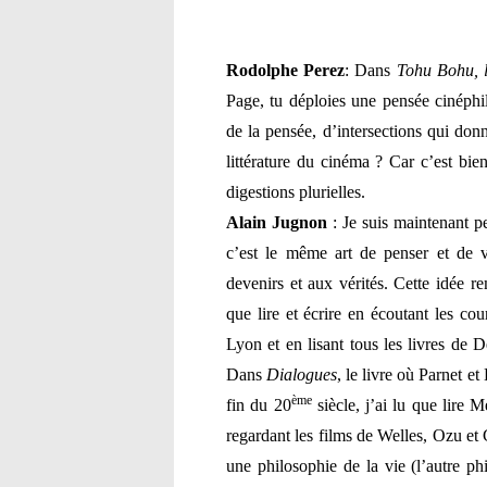
R
odolphe
P
erez
: Dans
Tohu Bohu, l
Page, tu déploies une pensée cinéphi
de la pensée, d’intersections qui don
littérature du cinéma ? Car c’est bien
digestions plurielles.
A
lain
J
ugnon
: Je suis maintenant per
c’est le même art de penser et de v
devenirs et aux vérités. Cette idée r
que lire et écrire en écoutant les co
Lyon et en lisant tous les livres de D
Dans
Dialogues
, le livre où Parnet et
ème
fin du 20
siècle, j’ai lu que lire M
regardant les films de Welles, Ozu et
une philosophie de la vie (l’autre ph