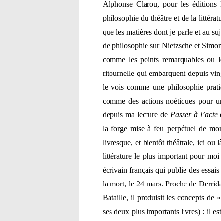
Alphonse Clarou, pour les éditions
philosophie du théâtre et de la littérat
que les matières dont je parle et au su
de philosophie sur Nietzsche et Simond
comme les points remarquables ou l
ritournelle qui embarquent depuis ving
le vois comme une philosophie pratiq
comme des actions noétiques pour une 
depuis ma lecture de
Passer à l’acte
d
la forge mise à feu perpétuel de mon
livresque, et bientôt théâtrale, ici ou
littérature le plus important pour mo
écrivain français qui publie des essai
la mort, le 24 mars. Proche de Derri
Bataille, il produisit les concepts de 
ses deux plus importants livres) : il est