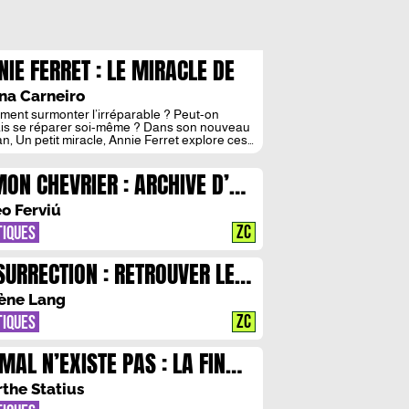
NIE FERRET : LE MIRACLE DE
 (SUR)VIE
na Carneiro
ent surmonter l’irréparable ? Peut-on
is se réparer soi-même ? Dans son nouveau
n, Un petit miracle, Annie Ferret explore ces
les humaines. La narration, qui s’adresse au
onnage principal avec l’usage de la
MON CHEVRIER : ARCHIVE D’UN
ième personne du singulier, interpelle autant
le enferme et projette le lecteur dans l’intimité
UNE D’AUJOURD’HUI
uan, submergé par le poids d’un […]
o Ferviú
ZC
TIQUES
SURRECTION : RETROUVER LES
STES DE L’HUMANITE
ène Lang
ZC
TIQUES
 MAL N’EXISTE PAS : LA FIN
S FABLES
the Statius