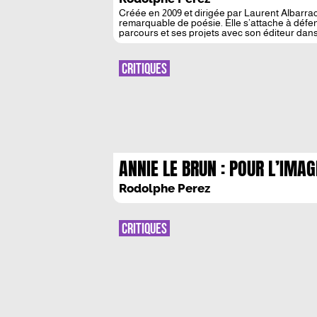
Créée en 2009 et dirigée par Laurent Albarrac
remarquable de poésie. Elle s’attache à défen
parcours et ses projets avec son éditeur dans
Rodolphe Perez : Vous dirigez les […]
CRITIQUES
ANNIE LE BRUN : POUR L’IMAG
OU LA DEVIANCE DE L’IMAGE
Rodolphe Perez
CRITIQUES