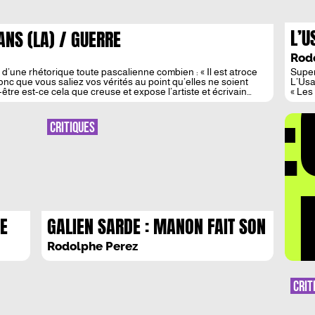
L’U
ANS (LA) / GUERRE
ELE
Rod
 d’une rhétorique toute pascalienne combien : « Il est atroce
Super
DÉ
donc que vous saliez vos vérités au point qu’elles ne soient
L’Usa
tre est-ce cela que creuse et expose l’artiste et écrivain
« Les
trans
natur
notre
CRITIQUES
qu’il d
LA 
DE
GALIEN SARDE : MANON FAIT SON
CINEMA
Rodolphe Perez
CRIT