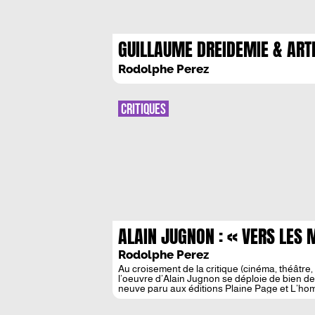
GUILLAUME DREIDEMIE & ART
BILLEREY : AUTANT PRESENTS
Rodolphe Perez
CRITIQUES
ALAIN JUGNON : « VERS LES 
Rodolphe Perez
Au croisement de la critique (cinéma, théâtre, 
l’oeuvre d’Alain Jugnon se déploie de bien de
neuve paru aux éditions Plaine Page et L’homm
d’une pensécriture. […]