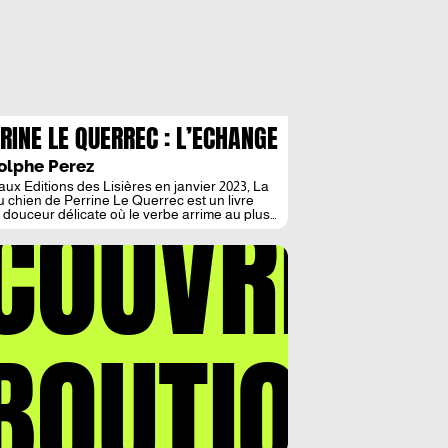
RINE LE QUERREC : L’ECHANGE
LA PAROLE
olphe Perez
aux Editions des Lisières en janvier 2023, La
COUVREZ
 du chien de Perrine Le Querrec est un livre
 douceur délicate où le verbe arrime au plus
 du sensible, dans un livre dont la beauté se
t à elle seule, s’ouvrant notamment sur une
ravure originale de Laetitia Gaudefroy
bo. La fille du […]
BOUTIQUE