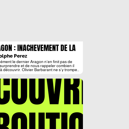
GON : INACHEVEMENT DE LA
OLE, ETERNITE DU POETE
olphe Perez
ément le dernier Aragon n’en finit pas de
COUVREZ
surprendre et de nous rappeler combien il
 à découvrir. Olivier Barbarant ne s’y trompe
ui titre sa préface au Voyage de Hollande et
s poèmes, si beau recueil réédité par les
ons Seghers à la fin du printemps, « un éternel
 ». Cet « éternel partir » […]
BOUTIQUE