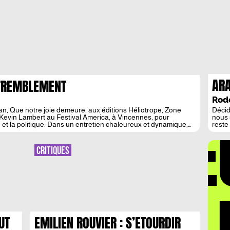
ARA
 TREMBLEMENT
PAR
Rod
an, Que notre joie demeure, aux éditions Héliotrope, Zone
Décid
DÉ
in Kevin Lambert au Festival America, à Vincennes, pour
nous 
ture et la politique. Dans un entretien chaleureux et dynamique,
reste
s ce […]
pas q
autre
éditi
CRITIQUES
partir
LA 
UT
EMILIEN ROUVIER : S’ETOURDIR