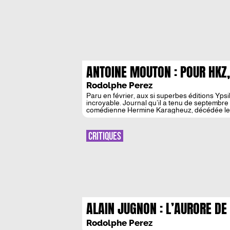
ANTOINE MOUTON : POUR HKZ
Rodolphe Perez
Paru en février, aux si superbes éditions Ypsi
incroyable. Journal qu’il a tenu de septembre 19
comédienne Hermine Karagheuz, décédée le 20 
délicate, bref : précieux […]
CRITIQUES
ALAIN JUGNON : L’AURORE DE
STIEGLER OU PÆNSER ENCORE
Rodolphe Perez