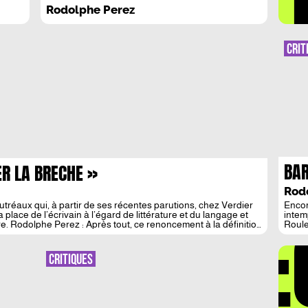
ENCORPS OU LE DESIR
Rodolphe Perez
CRIT
BAR
ER LA BRECHE »
LA 
Rod
tréaux qui, à partir de ses récentes parutions, chez Verdier
Encor
DÉ
 place de l’écrivain à l’égard de littérature et du langage et
intem
ure. Rodolphe Perez : Après tout, ce renoncement à la définition
Roule
tradu
texte
étour
CRITIQUES
tradu
homma