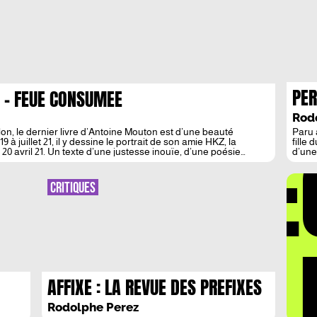
PER
, – FEUE CONSUMEE
ET 
Rod
lon, le dernier livre d’Antoine Mouton est d’une beauté
Paru 
DÉ
 à juillet 21, il y dessine le portrait de son amie HKZ, la
fille
avril 21. Un texte d’une justesse inouïe, d’une poésie
d’une
juste
suffi
linog
CRITIQUES
Colom
LA 
AFFIXE : LA REVUE DES PREFIXES
ET SUFFIXES
Rodolphe Perez