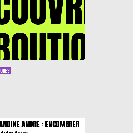
COUVREZ
 2020) et des deux recueils : Conspiration du
et Imprécations nocturnes (Prix Amélie Murat
. Ses […]
BOUTIQUE
IQUES
ANDINE ANDRE : ENCOMBRER
REEL
olphe Perez