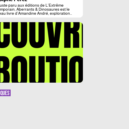
juste paru aux éditions de L’Extrême
COUVREZ
mporain, Aberrants & Dinosaures est le
au livre d’Amandine André, exploration
atoire de l’imaginaire comme une espèce en
r, danse électrique des aberrations pour
à vide – « une entourloupe contre l’apocalypse
ment ». Récit de l’enfance qui déplace dans
rration la recherche de l’expérience, ce très
[…]
BOUTIQUE
IQUES