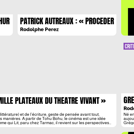
LA 
HUR
PATRICK AUTREAUX : « PROCEDER
DES LIGNES DE FAILLE (ET LES
Rodolphe Perez
DIRE) SINON RIEN. »
CRIT
GRE
MILLE PLATEAUX DU THEATRE VIVANT »
PAR
Rod
INT
littérature) et de l’écriture, geste de pensée avant tout,
Né en
s manières. A partir de Tohu Bohu, le cinéma est une idée
aujou
e qui Lit, paru chez Tarmac, il revient sur les perspectives
Grégo
Noir 
au Pr