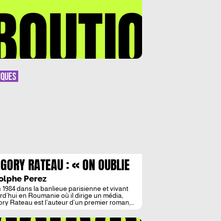
BOUTIQUE
IQUES
GORY RATEAU : « ON OUBLIE
FOIS LA PORTEE
olphe Perez
EMPORELLE DE LA POESIE. »
 1984 dans la banlieue parisienne et vivant
rd’hui en Roumanie où il dirige un média,
ry Rateau est l’auteur d’un premier roman,
de soleil, chez Maurice Nadeau (sélectionné
ix France-Liban et au Prix Ulysse du premier