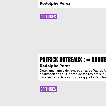
APPORTER LE POEME A LA
Rodolphe Perez
CRISE »
CRITIQUES
PATRICK AUTREAUX : « HABIT
Rodolphe Perez
Deuxième temps de l’entretien avec Patrick Au
et aux éditions du Chemin de fer, revient sur la
tisse les liens de son propre rapport à l’écrit
[…]
CRITIQUES