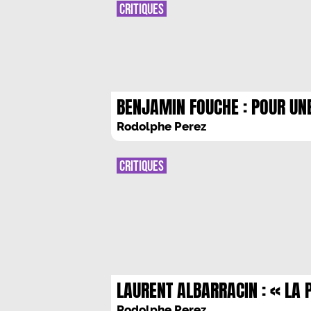
CRITIQUES
BENJAMIN FOUCHE : POUR UN
ONDULATION EMANCIPATRICE
Rodolphe Perez
CRITIQUES
LAURENT ALBARRACIN : « LA 
PAS SOURDS A CE QUI SE PAS
Rodolphe Perez