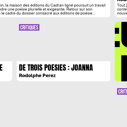
in, la maison des éditions du Cadran ligné poursuit un travail
Tout 
DÉ
dre une poésie plurielle et exigeante. Retour sur son
conte
 le cadre du dossier consacré aux éditions de poésie.
nouve
jubil
dange
réel 
CRITIQUES
du mo
l’abe
beau 
LA 
E
DE TROIS POESIES : JOANNA
DUNIS, VIRGINIE POITRASSON,
Rodolphe Perez
SANDRINE MALIKA
CHARLEMAGNE
CRIT