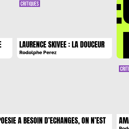
DÉ
roman
CRITIQUES
réel 
2023)
LA 
E
LAURENCE SKIVEE : LA DOUCEUR
RETROUVEE
Rodolphe Perez
CRIT
POESIE A BESOIN D’ECHANGES, ON N’EST
AM
SE ALENTOUR. »
LE 
Rod