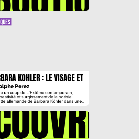
IQUES
BARA KOHLER : LE VISAGE ET
DANSE
olphe Perez
e un coup de L’Extême contemporain,
COUVREZ
pestivité et surgissement de la poésie :
tte allemande de Barbara Köhler dans une
ction de Laurent Cassagnau : un bijou, un
 d’une puissance qui oblige, une découverte
dissante. Déjà l’an dernier, avec le même
cteur, à qui il faut rendre les plus chaleureux
ges de nous livrer ainsi ce […]