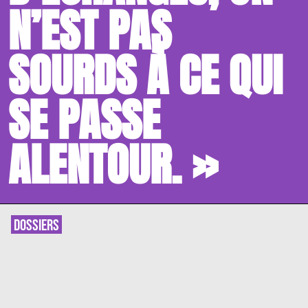
N’EST PAS
SOURDS À CE QUI
SE PASSE
ALENTOUR. »
DOSSIERS