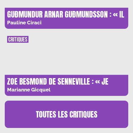
GUÐMUNDUR ARNAR GUÐMUNDSSON : « IL
Y A TOUJOURS UN ESPACE POUR L’ESPOIR
Pauline Ciraci
»
CRITIQUES
ZOE BESMOND DE SENNEVILLE : « JE
CHERCHAIS UN MOYEN DE CREER
Marianne Gicquel
DIFFEREMMENT »
TOUTES LES
CRITIQUES