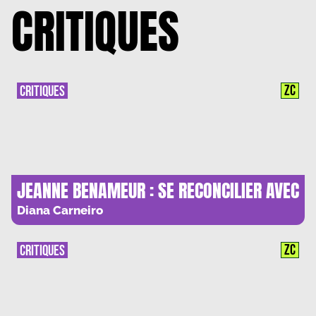
CRITIQUES
ZC
CRITIQUES
JEANNE BENAMEUR : SE RECONCILIER AVEC
LE MONDE
Diana Carneiro
ZC
CRITIQUES