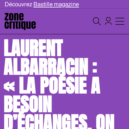
Découvrez
Bastille magazine
LAURENT
ALBARRACIN :
« LA POÉSIE A
BESOIN
D’ÉCHANGES, ON