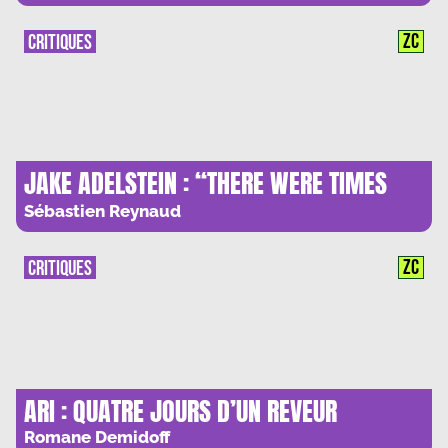
ZC
CRITIQUES
JAKE ADELSTEIN : “THERE WERE TIMES
WHEN I GENUINELY FEARED FOR MY LIFE”
Sébastien Reynaud
ZC
CRITIQUES
ARI : QUATRE JOURS D’UN REVEUR
Romane Demidoff