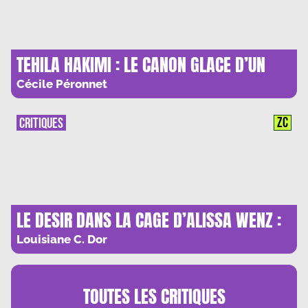
TEHILA HAKIMI : LE CANON GLACE D’UN
FUSIL
Cécile Péronnet
ZC
CRITIQUES
LE DESIR DANS LA CAGE D’ALISSA WENZ :
UN ROMAN AUSSI DOUX ET FERVENT QU’UN
Louisiane C. Dor
CONCERT
TOUTES LES
CRITIQUES