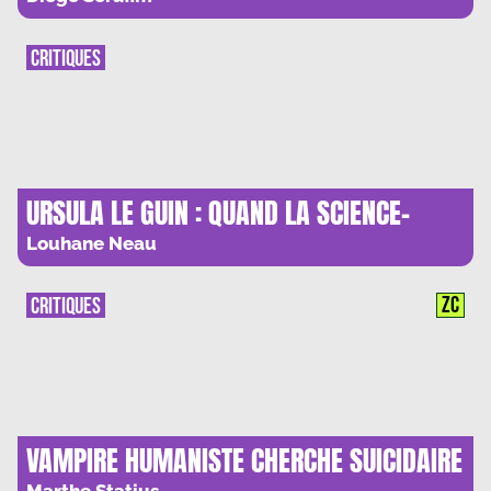
CRITIQUES
URSULA LE GUIN : QUAND LA SCIENCE-
FICTION EST POLITIQUE
Louhane Neau
ZC
CRITIQUES
VAMPIRE HUMANISTE CHERCHE SUICIDAIRE
CONSENTANT : CURE DE JOUVENCE
Marthe Statius