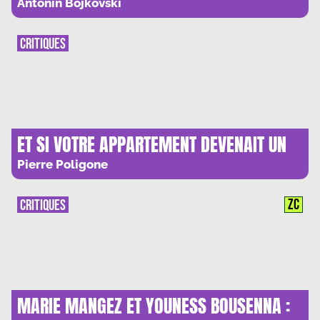
TUNC : LES HOMMES D’HUBRIS
Antonin Bojkovski
CRITIQUES
ET SI VOTRE APPARTEMENT DEVENAIT UN
PIEGE DE CHAIR ?
Pierre Poligone
ZC
CRITIQUES
MARIE MANGEZ ET YOUNESS BOUSENNA :