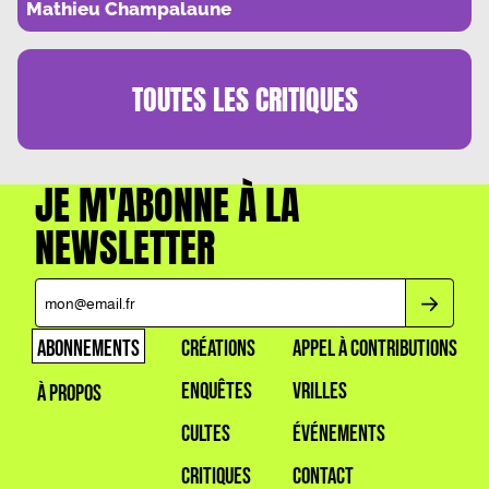
CRISE DE REALITE
Mathieu Champalaune
TOUTES LES
CRITIQUES
JE M'ABONNE À LA
NEWSLETTER
ABONNEMENTS
CRÉATIONS
APPEL À CONTRIBUTIONS
ENQUÊTES
VRILLES
À PROPOS
CULTES
ÉVÉNEMENTS
CRITIQUES
CONTACT