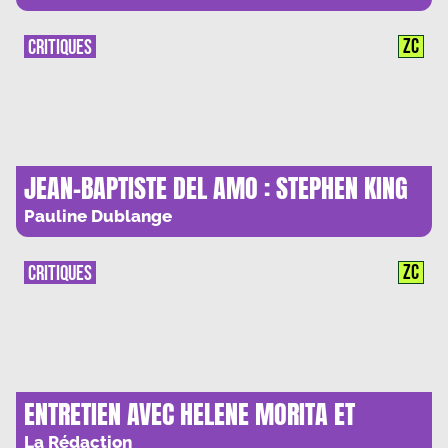
MOTS »
ZC
CRITIQUES
JEAN-BAPTISTE DEL AMO : STEPHEN KING
A LA FRANCAISE ?
Pauline Dublange
ZC
CRITIQUES
ENTRETIEN AVEC HELENE MORITA ET
TOMOKO OONO : « L’ECRITURE DE
La Rédaction