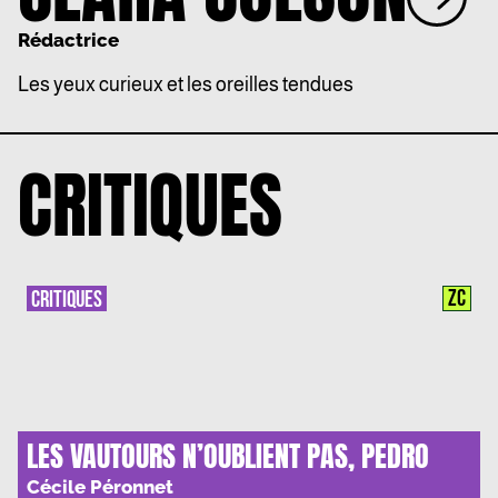
Rédactrice
Les yeux curieux et les oreilles tendues
CRITIQUES
ZC
CRITIQUES
LES VAUTOURS N’OUBLIENT PAS, PEDRO
CESARINO : « VOIR L’AUTRE COTE DES
Cécile Péronnet