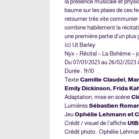
la présence musicale et physi
baume sur les plaies de ces f
retourner très vite communier 
combine habilement la récita
une première partie d’un plus
(c) Ut Barley
Nyx – Récital – La Bohème – j
Du 07/01/2023 au 26/02/2023 
Durée : 1h10
Texte
Camille Claudel, Mar
Emily Dickinson, Frida Ka
Adaptation, mise en scène
Cl
Lumières
Sébastien Roma
Jeu
Ophélie Lehmann
et
C
Crédit / visuel de l’affiche
Ut
B
Crédit photo : Ophélie Lehma