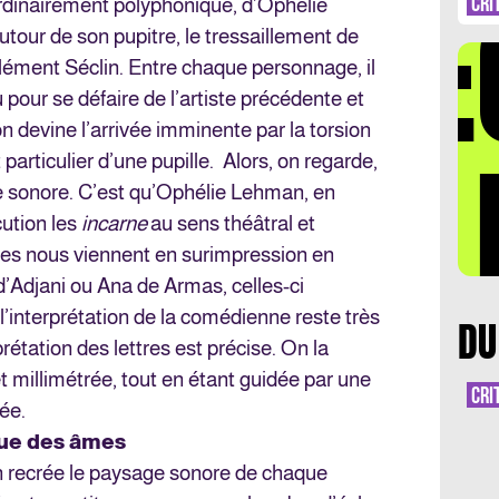
DÉ
CRI
ordinairement polyphonique, d’Ophélie
tour de son pupitre, le tressaillement de
lément Séclin. Entre chaque personnage, il
 pour se défaire de l’artiste précédente et
 devine l’arrivée imminente par la torsion
LA 
 particulier d’une pupille. Alors, on regarde,
 sonore. C’est qu’Ophélie Lehman, en
cution les
incarne
au sens théâtral et
ages nous viennent en surimpression en
d’Adjani ou Ana de Armas, celles-ci
’interprétation de la comédienne reste très
DU
prétation des lettres est précise. On la
 millimétrée, tout en étant guidée par une
CRI
ée.
ue des âmes
 recrée le paysage sonore de chaque