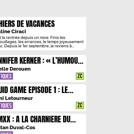
HIERS DE VACANCES
line Ciraci
t la rentrée depuis un mois. Finis les
ouillages, les errances, le temps joyeusement
u. Depuis le 1er septembre, je reviens à
ole comme d’autres retournent au travail ; si
eprise d’études me ravit, la phrase fait gamin,
NNIFER KERNER : « L’HUMOUR
en au mieux. Avant-hier, j’ai reçu mon emploi
emps. Comme chacun, il faudra rentrer de
T MA BOUEE CONTRE LE
eau […]
elle Derouen
SESPOIR »
ZC
TIQUES
UID GAME EPISODE 1 : LE
THE DU LIBRE-ARBITRE
i Letourneur
ZC
TIQUES
XX : A LA CHARNIERE DU
MPS
stan Duval-Cos