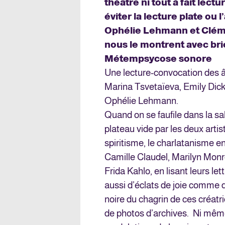
théâtre ni tout à fait lectu
éviter la lecture plate ou 
Ophélie Lehmann et Cléme
nous le montrent avec brio
Métempsycose sonore
Une lecture-convocation des 
Marina Tsvetaïeva, Emily Dick
Ophélie Lehmann.
Quand on se faufile dans la sal
plateau vide par les deux art
spiritisme, le charlatanisme e
Camille Claudel, Marilyn Monr
Frida Kahlo, en lisant leurs le
aussi d’éclats de joie comme de
noire du chagrin de ces créat
de photos d’archives. Ni mêm