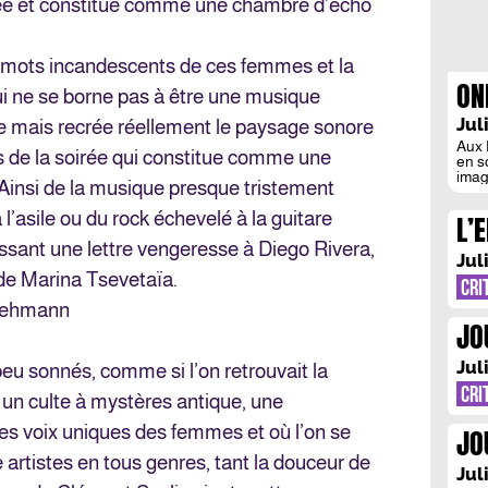
rée et constitue comme une chambre d’écho
es mots incandescents de ces femmes et la
ON
i ne se borne pas à être une musique
Jul
e mais recrée réellement le paysage sonore
Aux 
 de la soirée qui constitue comme une
en s
imag
 Ainsi de la musique presque tristement
de c
des 
l’asile ou du rock échevelé à la guitare
L’
jour
en d
ssant une lettre vengeresse à Diego Rivera,
TH
dans
Jul
 de Marina Tsevetaïa.
LA 
CRI
 Lehmann
JO
CO
Jul
eu sonnés, comme si l’on retrouvait la
CRI
à un culte à mystères antique, une
es voix uniques des femmes et où l’on se
JO
 artistes en tous genres, tant la douceur de
TH
Jul