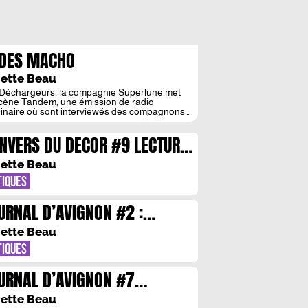
DES MACHO
iette Beau
Déchargeurs, la compagnie Superlune met
cène Tandem, une émission de radio
inaire où sont interviewés des compagnons
réatrices célèbres, un peu désemparés d’être
“hommes de” … Catalogue des hommes La
ENVERS DU DECOR #9 LECTURE
naliste aux manettes de cette émission, mixée
irect, a prévu de stimuler en faisant venir
EATRALISEE X YAKSHI CIE ET
 son émission le meilleur […]
iette Beau
CIE LA FILLE DE L’EAU
TIQUES
URNAL D’AVIGNON #2 :
EURS A CORPS
iette Beau
TIQUES
URNAL D’AVIGNON #7
EATRES DE LA MEMOIRE
iette Beau