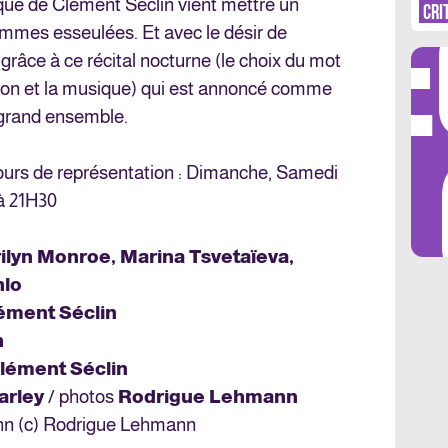
DÉ
que de Clément Seclin vient mettre un
CRI
emmes esseulées. Et avec le désir de
grâce à ce récital nocturne (le choix du mot
tion et la musique) qui est annoncé comme
 grand ensemble.
LES 
ours de représentation : Dimanche, Samedi
à 21H30
ilyn Monroe, Marina Tsvetaïeva,
hlo
ément Séclin
n
lément Séclin
arley
/ photos
Rodrigue Lehmann
nn (c) Rodrigue Lehmann