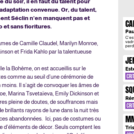
re du soir, il en faut du talent pour
l’adaptation convenue. Or, du talent,
nt Séclin n’en manquent pas et
CA
 et sans fioritures.
Pau
C’es
vadr
âmes de Camille Claudel, Marilyn Monroe,
perd
l’éc
inson et Frida Kahlo par la talentueuse
ma r
JE
lycé
du t
ES
nouv
le la Bohème, on est accueillis sur le
Est
DE
CRI
istes comme au seuil d’une cérémonie de
n moins. Il s’agit de convoquer les âmes de
SQ
oe, Marina Tsvetaïeva, Emily Dickinson et
MY
Rém
ttres pleine de doutes, de souffrances mais
CRI
 brillants rayons de lune dans la nuit très
MM
rices abandonnées. Ici, pas de costumes ou
TE
e d’éléments de décor. Seuls comptent les
Tri