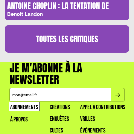
ANTOINE CHOPLIN : LA TENTATION DE
L’ORIENT
Benoit Landon
TOUTES LES
CRITIQUES
JE M'ABONNE À LA
NEWSLETTER
ABONNEMENTS
CRÉATIONS
APPEL À CONTRIBUTIONS
ENQUÊTES
VRILLES
À PROPOS
CULTES
ÉVÉNEMENTS