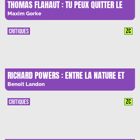
THOMAS FLAHAUT : TU PEUX QUITTER LE
QUARTIER…
Maxim Gorke
ZC
CRITIQUES
RICHARD POWERS : ENTRE LA NATURE ET
L’IA, LE COMBAT DU SIECLE
Benoit Landon
ZC
CRITIQUES