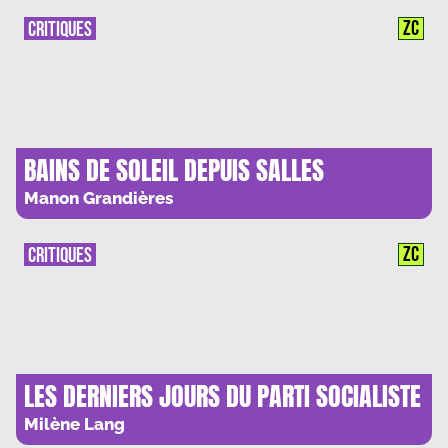
ZC
CRITIQUES
BAINS DE SOLEIL DEPUIS SALLES
OBSCURES
Manon Grandières
ZC
CRITIQUES
LES DERNIERS JOURS DU PARTI SOCIALISTE
ET L’HYPOTHESE BELLANGER
Milène Lang