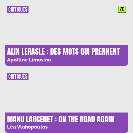
ZC
CRITIQUES
ALIX LERASLE : DES MOTS QUI PRENNENT
SOIN DES ENFANTS CASSES
Apolline Limosino
CRITIQUES
MANU LARCENET : ON THE ROAD AGAIN
Léa Vlahopoulos