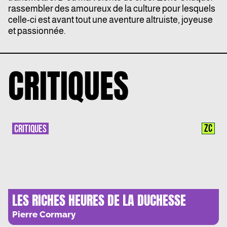
rassembler des amoureux de la culture pour lesquels
celle-ci est avant tout une aventure altruiste, joyeuse
et passionnée.
CRITIQUES
ZC
CRITIQUES
LES RICHES HEURES DE LA DUCHESSE
D’HOCHET
Pierre Cormary