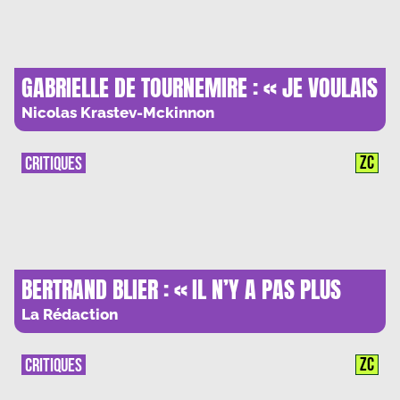
GABRIELLE DE TOURNEMIRE : « JE VOULAIS
DEPLOYER LE HANDICAP DANS TOUTE SA
Nicolas Krastev-Mckinnon
COMPLEXITE »
ZC
CRITIQUES
BERTRAND BLIER : « IL N’Y A PAS PLUS
BEAU METIER QUE CINEASTE ! »
La Rédaction
ZC
CRITIQUES