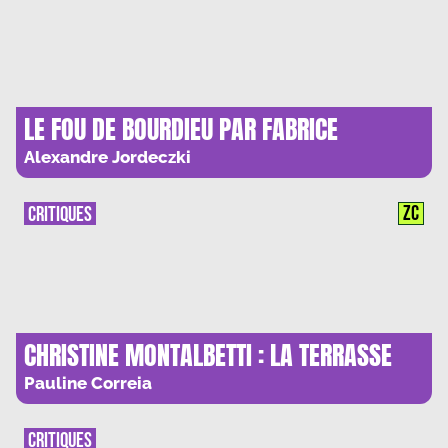
LE FOU DE BOURDIEU PAR FABRICE
PLISKIN : NECESSAIRE LECON D’IRONIE
Alexandre Jordeczki
ZC
CRITIQUES
CHRISTINE MONTALBETTI : LA TERRASSE
COMME FABRIQUE DE LA FICTION
Pauline Correia
CRITIQUES